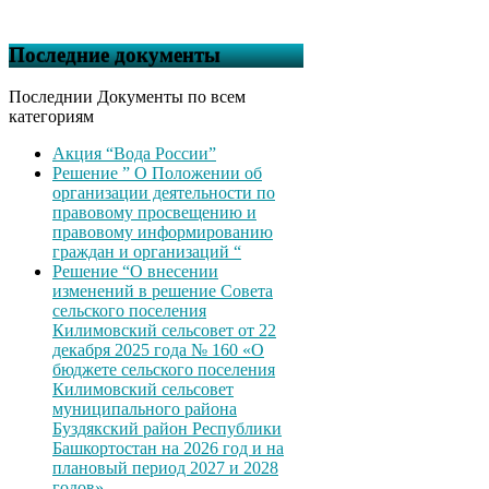
Последние документы
Последнии Документы по всем
категориям
Акция “Вода России”
Решение ” О Положении об
организации деятельности по
правовому просвещению и
правовому информированию
граждан и организаций “
Решение “О внесении
изменений в решение Совета
сельского поселения
Килимовский сельсовет от 22
декабря 2025 года № 160 «О
бюджете сельского поселения
Килимовский сельсовет
муниципального района
Буздякский район Республики
Башкортостан на 2026 год и на
плановый период 2027 и 2028
годов»