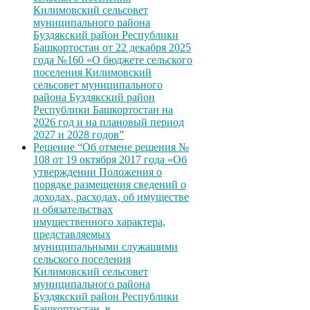
Килимовский сельсовет
муниципального района
Буздякский район Республики
Башкортостан от 22 декабря 2025
года №160 «О бюджете сельского
поселения Килимовский
сельсовет муниципального
района Буздякский район
Республики Башкортостан на
2026 год и на плановый период
2027 и 2028 годов”
Решение “Об отмене решения №
108 от 19 октября 2017 года «Об
утверждении Положения о
порядке размещения сведений о
доходах, расходах, об имуществе
и обязательствах
имущественного характера,
представляемых
муниципальными служащими
сельского поселения
Килимовский сельсовет
муниципального района
Буздякский район Республики
Башкортостан, в