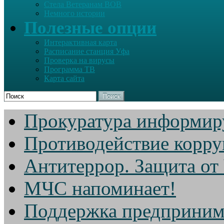
Стела Ветеранам ВОВ
Немного истории
Полезные опции
Интерактивная карта
Расписание станция Уфа
Проверка на вирусы
Программа ТВ
Карта сайта
Поиск
Прокуратура информир
Противодействие корр
Антитеррор. Защита от
МЧС напоминает!
Поддержка предприним