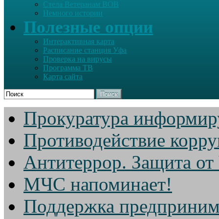
Стела Ветеранам ВОВ
Немного истории
Полезные опции
Интерактивная карта
Расписание станция Уфа
Проверка на вирусы
Программа ТВ
Карта сайта
Поиск
Прокуратура информир
Противодействие корр
Антитеррор. Защита от
МЧС напоминает!
Поддержка предприним