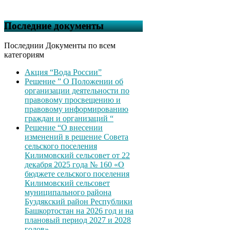
Последние документы
Последнии Документы по всем
категориям
Акция “Вода России”
Решение ” О Положении об
организации деятельности по
правовому просвещению и
правовому информированию
граждан и организаций “
Решение “О внесении
изменений в решение Совета
сельского поселения
Килимовский сельсовет от 22
декабря 2025 года № 160 «О
бюджете сельского поселения
Килимовский сельсовет
муниципального района
Буздякский район Республики
Башкортостан на 2026 год и на
плановый период 2027 и 2028
годов»