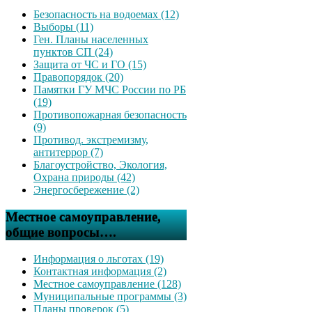
Безопасность на водоемах (12)
Выборы (11)
Ген. Планы населенных
пунктов СП (24)
Защита от ЧС и ГО (15)
Правопорядок (20)
Памятки ГУ МЧС России по РБ
(19)
Противопожарная безопасность
(9)
Противод. экстремизму,
антитеррор (7)
Благоустройство, Экология,
Охрана природы (42)
Энергосбережение (2)
Местное самоуправление,
общие вопросы….
Информация о льготах (19)
Контактная информация (2)
Местное самоуправление (128)
Муниципальные программы (3)
Планы проверок (5)