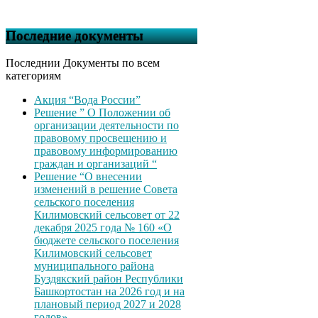
Последние документы
Последнии Документы по всем
категориям
Акция “Вода России”
Решение ” О Положении об
организации деятельности по
правовому просвещению и
правовому информированию
граждан и организаций “
Решение “О внесении
изменений в решение Совета
сельского поселения
Килимовский сельсовет от 22
декабря 2025 года № 160 «О
бюджете сельского поселения
Килимовский сельсовет
муниципального района
Буздякский район Республики
Башкортостан на 2026 год и на
плановый период 2027 и 2028
годов»