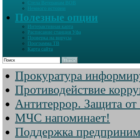
Стела Ветеранам ВОВ
Немного истории
Полезные опции
Интерактивная карта
Расписание станция Уфа
Проверка на вирусы
Программа ТВ
Карта сайта
Поиск
Прокуратура информир
Противодействие корр
Антитеррор. Защита от
МЧС напоминает!
Поддержка предприним