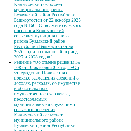
Килимовский сельсовет
муниципального района
Буздякский район Республики
Башкортостан от 22 декабря 2025
года №160 «О бюджете сельского
поселения Килимовский
сельсовет муниципального
района Буздякский район
Республики Башкортостан на
2026 год и на плановый период
2027 и 2028 годов”
Решение “Об отмене решения №
108 от 19 октября 2017 года «Об
утверждении Положения о
порядке размещения сведений о
доходах, расходах, об имуществе
и обязательствах
имущественного характера,
представляемых
муниципальными служащими
сельского поселения
Килимовский сельсовет
муниципального района
Буздякский район Республики
Башкортостан, в