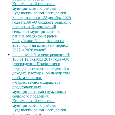
Килимовский сельсовет
муниципального района
Буздякский район Республики
Башкортостан от 22 декабря 2025
года №160 «О бюджете сельского
поселения Килимовский
сельсовет муниципального
района Буздякский район
Республики Башкортостан на
2026 год и на плановый период
2027 и 2028 годов”
Решение “Об отмене решения №
108 от 19 октября 2017 года «Об
утверждении Положения о
порядке размещения сведений о
доходах, расходах, об имуществе
и обязательствах
имущественного характера,
представляемых
муниципальными служащими
сельского поселения
Килимовский сельсовет
муниципального района
Буздякский район Республики
Башкортостан, в