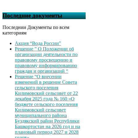
Последние документы
Последнии Документы по всем
категориям
Акция “Вода России”
Решение ” О Положении об
организации деятельности по
правовому просвещению и
правовому информированию
граждан и организаций “
Решение “О внесении
изменений в решение Совета
сельского поселения
Килимовский сельсовет от 22
декабря 2025 года № 160 «О
бюджете сельского поселения
Килимовский сельсовет
муниципального района
Буздякский район Республики
Башкортостан на 2026 год и на
плановый период 2027 и 2028
годов»