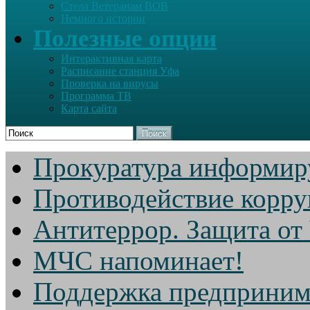
Стела Ветеранам ВОВ
Немного истории
Полезные опции
Интерактивная карта
Расписание станция Уфа
Проверка на вирусы
Программа ТВ
Карта сайта
Поиск
Прокуратура информир
Противодействие корр
Антитеррор. Защита от
МЧС напоминает!
Поддержка предприним