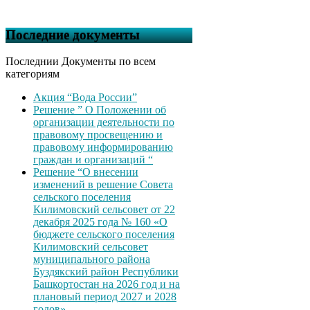
Последние документы
Последнии Документы по всем
категориям
Акция “Вода России”
Решение ” О Положении об
организации деятельности по
правовому просвещению и
правовому информированию
граждан и организаций “
Решение “О внесении
изменений в решение Совета
сельского поселения
Килимовский сельсовет от 22
декабря 2025 года № 160 «О
бюджете сельского поселения
Килимовский сельсовет
муниципального района
Буздякский район Республики
Башкортостан на 2026 год и на
плановый период 2027 и 2028
годов»