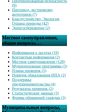
Противопожарная безопасность
(9)
Противод. экстремизму,
антитеррор (7)
Благоустройство, Экология,
Охрана природы (42)
Энергосбережение (2)
Местное самоуправление,
общие вопросы….
Информация о льготах (19)
Контактная информация (2)
Местное самоуправление (128)
Муниципальные программы (3)
Планы проверок (5)
Порядок обжалования НПА (2)
Поддержка
предпринимательства (4)
Результаты проверок (2)
Статистические данные (3)
Формы обращений граждан (3)
Муниципальные вопросы,