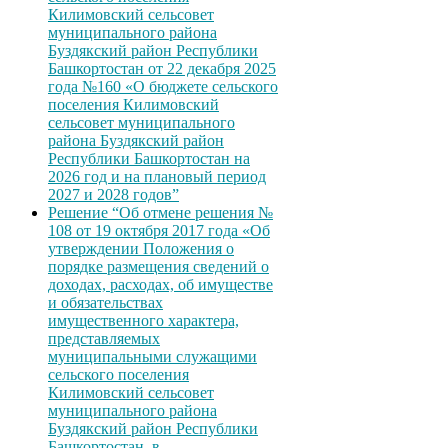
Килимовский сельсовет
муниципального района
Буздякский район Республики
Башкортостан от 22 декабря 2025
года №160 «О бюджете сельского
поселения Килимовский
сельсовет муниципального
района Буздякский район
Республики Башкортостан на
2026 год и на плановый период
2027 и 2028 годов”
Решение “Об отмене решения №
108 от 19 октября 2017 года «Об
утверждении Положения о
порядке размещения сведений о
доходах, расходах, об имуществе
и обязательствах
имущественного характера,
представляемых
муниципальными служащими
сельского поселения
Килимовский сельсовет
муниципального района
Буздякский район Республики
Башкортостан, в