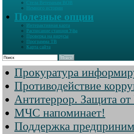
Стела Ветеранам ВОВ
Немного истории
Полезные опции
Интерактивная карта
Расписание станция Уфа
Проверка на вирусы
Программа ТВ
Карта сайта
Поиск
Прокуратура информир
Противодействие корр
Антитеррор. Защита от
МЧС напоминает!
Поддержка предприним