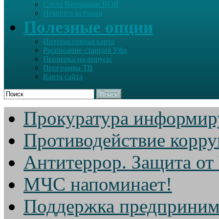
Стела Ветеранам ВОВ
Немного истории
Полезные опции
Интерактивная карта
Расписание станция Уфа
Проверка на вирусы
Программа ТВ
Карта сайта
Поиск
Прокуратура информир
Противодействие корр
Антитеррор. Защита от
МЧС напоминает!
Поддержка предприним