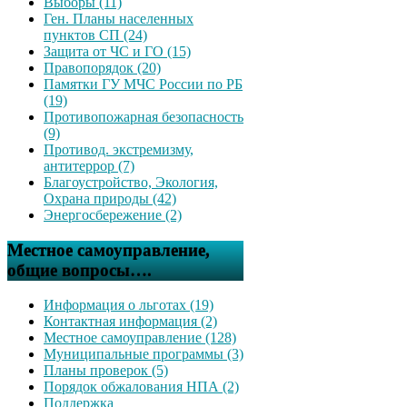
Выборы (11)
Ген. Планы населенных
пунктов СП (24)
Защита от ЧС и ГО (15)
Правопорядок (20)
Памятки ГУ МЧС России по РБ
(19)
Противопожарная безопасность
(9)
Противод. экстремизму,
антитеррор (7)
Благоустройство, Экология,
Охрана природы (42)
Энергосбережение (2)
Местное самоуправление,
общие вопросы….
Информация о льготах (19)
Контактная информация (2)
Местное самоуправление (128)
Муниципальные программы (3)
Планы проверок (5)
Порядок обжалования НПА (2)
Поддержка