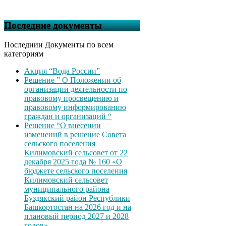
Последние документы
Последнии Документы по всем
категориям
Акция “Вода России”
Решение ” О Положении об
организации деятельности по
правовому просвещению и
правовому информированию
граждан и организаций “
Решение “О внесении
изменений в решение Совета
сельского поселения
Килимовский сельсовет от 22
декабря 2025 года № 160 «О
бюджете сельского поселения
Килимовский сельсовет
муниципального района
Буздякский район Республики
Башкортостан на 2026 год и на
плановый период 2027 и 2028
годов»