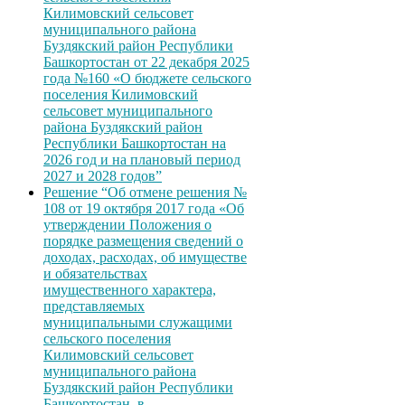
Килимовский сельсовет
муниципального района
Буздякский район Республики
Башкортостан от 22 декабря 2025
года №160 «О бюджете сельского
поселения Килимовский
сельсовет муниципального
района Буздякский район
Республики Башкортостан на
2026 год и на плановый период
2027 и 2028 годов”
Решение “Об отмене решения №
108 от 19 октября 2017 года «Об
утверждении Положения о
порядке размещения сведений о
доходах, расходах, об имуществе
и обязательствах
имущественного характера,
представляемых
муниципальными служащими
сельского поселения
Килимовский сельсовет
муниципального района
Буздякский район Республики
Башкортостан, в