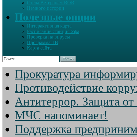
Стела Ветеранам ВОВ
Немного истории
Полезные опции
Интерактивная карта
Расписание станция Уфа
Проверка на вирусы
Программа ТВ
Карта сайта
Поиск
Прокуратура информир
Противодействие корр
Антитеррор. Защита от
МЧС напоминает!
Поддержка предприним