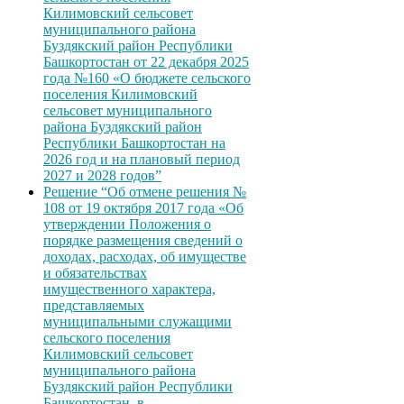
Килимовский сельсовет
муниципального района
Буздякский район Республики
Башкортостан от 22 декабря 2025
года №160 «О бюджете сельского
поселения Килимовский
сельсовет муниципального
района Буздякский район
Республики Башкортостан на
2026 год и на плановый период
2027 и 2028 годов”
Решение “Об отмене решения №
108 от 19 октября 2017 года «Об
утверждении Положения о
порядке размещения сведений о
доходах, расходах, об имуществе
и обязательствах
имущественного характера,
представляемых
муниципальными служащими
сельского поселения
Килимовский сельсовет
муниципального района
Буздякский район Республики
Башкортостан, в