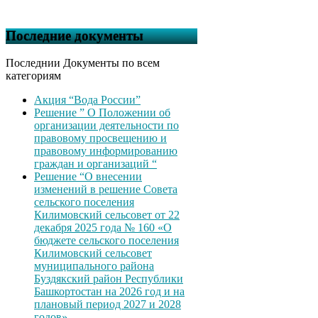
Последние документы
Последнии Документы по всем
категориям
Акция “Вода России”
Решение ” О Положении об
организации деятельности по
правовому просвещению и
правовому информированию
граждан и организаций “
Решение “О внесении
изменений в решение Совета
сельского поселения
Килимовский сельсовет от 22
декабря 2025 года № 160 «О
бюджете сельского поселения
Килимовский сельсовет
муниципального района
Буздякский район Республики
Башкортостан на 2026 год и на
плановый период 2027 и 2028
годов»