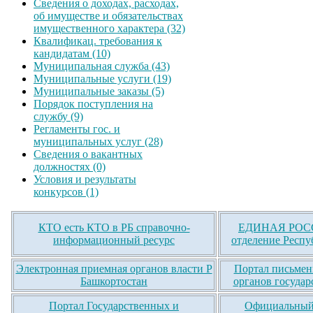
Сведения о доходах, расходах,
об имуществе и обязательствах
имущественного характера (32)
Квалификац. требования к
кандидатам (10)
Муниципальная служба (43)
Муниципальные услуги (19)
Муниципальные заказы (5)
Порядок поступления на
службу (9)
Регламенты гос. и
муниципальных услуг (28)
Сведения о вакантных
должностях (0)
Условия и результаты
конкурсов (1)
КТО есть КТО в РБ справочно-
ЕДИНАЯ РОСС
информационный ресурс
отделение Респу
Электронная приемная органов власти Р
Портал письмен
Башкортостан
органов государ
Портал Государственных и
Официальный 