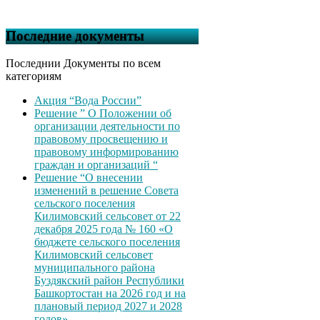
Последние документы
Последнии Документы по всем
категориям
Акция “Вода России”
Решение ” О Положении об
организации деятельности по
правовому просвещению и
правовому информированию
граждан и организаций “
Решение “О внесении
изменений в решение Совета
сельского поселения
Килимовский сельсовет от 22
декабря 2025 года № 160 «О
бюджете сельского поселения
Килимовский сельсовет
муниципального района
Буздякский район Республики
Башкортостан на 2026 год и на
плановый период 2027 и 2028
годов»