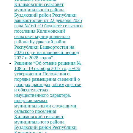
Килимовский сельсовет
муниципального района
Буздякский район Республики
Башкортостан от 22 декабря 2025
года №160 «О бюджете сельского
поселения Килимовский
сельсовет муниципального
района Буздякский район
Республики Башкортостан на
2026 год и на плановый период
2027 и 2028 годов”
Решение “Об отмене решения №
108 от 19 октября 2017 года «Об
утверждении Положения о
порядке размещения сведений о
доходах, расходах, об имуществе
и обязательствах
имущественного характера,
представляемых
муниципальными служащими
сельского поселения
Килимовский сельсовет
муниципального района
Буздякский район Республики
Башкортостан, в