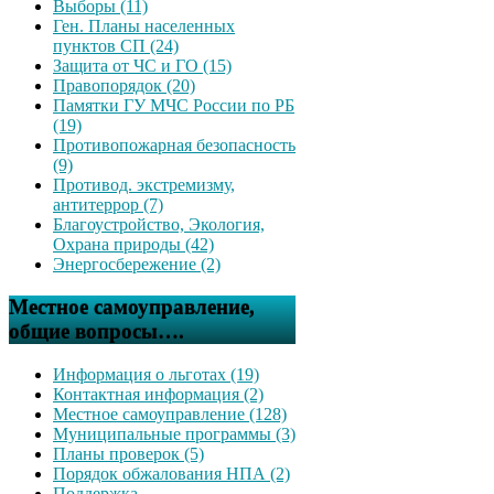
Выборы (11)
Ген. Планы населенных
пунктов СП (24)
Защита от ЧС и ГО (15)
Правопорядок (20)
Памятки ГУ МЧС России по РБ
(19)
Противопожарная безопасность
(9)
Противод. экстремизму,
антитеррор (7)
Благоустройство, Экология,
Охрана природы (42)
Энергосбережение (2)
Местное самоуправление,
общие вопросы….
Информация о льготах (19)
Контактная информация (2)
Местное самоуправление (128)
Муниципальные программы (3)
Планы проверок (5)
Порядок обжалования НПА (2)
Поддержка