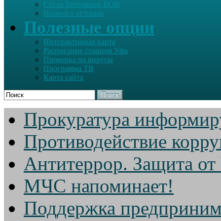
Стела Ветеранам ВОВ
Немного истории
Полезные опции
Интерактивная карта
Расписание станция Уфа
Проверка на вирусы
Программа ТВ
Карта сайта
Поиск
Прокуратура информир
Противодействие корр
Антитеррор. Защита от
МЧС напоминает!
Поддержка предприним