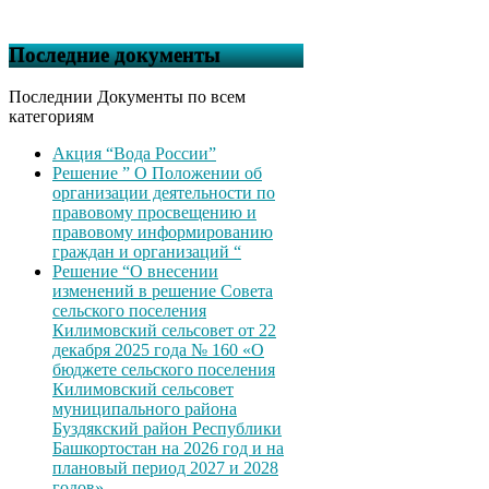
Последние документы
Последнии Документы по всем
категориям
Акция “Вода России”
Решение ” О Положении об
организации деятельности по
правовому просвещению и
правовому информированию
граждан и организаций “
Решение “О внесении
изменений в решение Совета
сельского поселения
Килимовский сельсовет от 22
декабря 2025 года № 160 «О
бюджете сельского поселения
Килимовский сельсовет
муниципального района
Буздякский район Республики
Башкортостан на 2026 год и на
плановый период 2027 и 2028
годов»