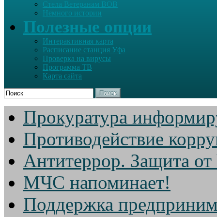
Стела Ветеранам ВОВ
Немного истории
Полезные опции
Интерактивная карта
Расписание станция Уфа
Проверка на вирусы
Программа ТВ
Карта сайта
Поиск
Прокуратура информир
Противодействие корр
Антитеррор. Защита от
МЧС напоминает!
Поддержка предприним