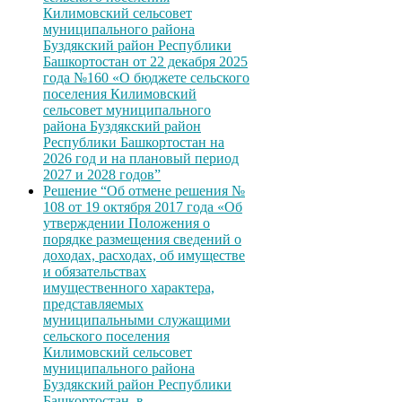
Килимовский сельсовет
муниципального района
Буздякский район Республики
Башкортостан от 22 декабря 2025
года №160 «О бюджете сельского
поселения Килимовский
сельсовет муниципального
района Буздякский район
Республики Башкортостан на
2026 год и на плановый период
2027 и 2028 годов”
Решение “Об отмене решения №
108 от 19 октября 2017 года «Об
утверждении Положения о
порядке размещения сведений о
доходах, расходах, об имуществе
и обязательствах
имущественного характера,
представляемых
муниципальными служащими
сельского поселения
Килимовский сельсовет
муниципального района
Буздякский район Республики
Башкортостан, в