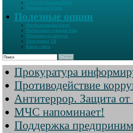
Стела Ветеранам ВОВ
Немного истории
Полезные опции
Интерактивная карта
Расписание станция Уфа
Проверка на вирусы
Программа ТВ
Карта сайта
Поиск
Прокуратура информир
Противодействие корр
Антитеррор. Защита от
МЧС напоминает!
Поддержка предприним