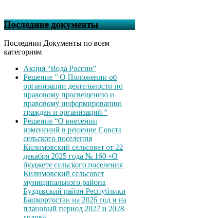
Последние документы
Последнии Документы по всем
категориям
Акция “Вода России”
Решение ” О Положении об
организации деятельности по
правовому просвещению и
правовому информированию
граждан и организаций “
Решение “О внесении
изменений в решение Совета
сельского поселения
Килимовский сельсовет от 22
декабря 2025 года № 160 «О
бюджете сельского поселения
Килимовский сельсовет
муниципального района
Буздякский район Республики
Башкортостан на 2026 год и на
плановый период 2027 и 2028
годов»