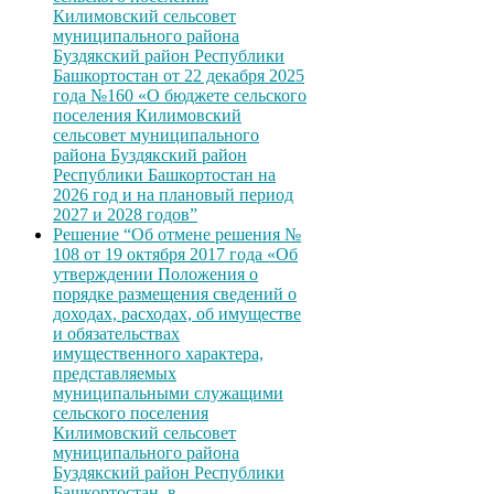
Килимовский сельсовет
муниципального района
Буздякский район Республики
Башкортостан от 22 декабря 2025
года №160 «О бюджете сельского
поселения Килимовский
сельсовет муниципального
района Буздякский район
Республики Башкортостан на
2026 год и на плановый период
2027 и 2028 годов”
Решение “Об отмене решения №
108 от 19 октября 2017 года «Об
утверждении Положения о
порядке размещения сведений о
доходах, расходах, об имуществе
и обязательствах
имущественного характера,
представляемых
муниципальными служащими
сельского поселения
Килимовский сельсовет
муниципального района
Буздякский район Республики
Башкортостан, в