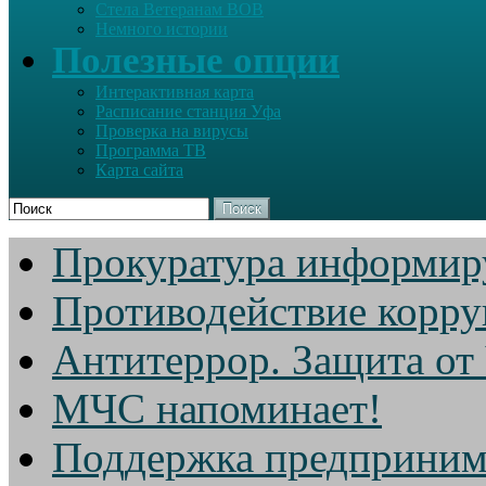
Стела Ветеранам ВОВ
Немного истории
Полезные опции
Интерактивная карта
Расписание станция Уфа
Проверка на вирусы
Программа ТВ
Карта сайта
Поиск
Прокуратура информир
Противодействие корр
Антитеррор. Защита от
МЧС напоминает!
Поддержка предприним