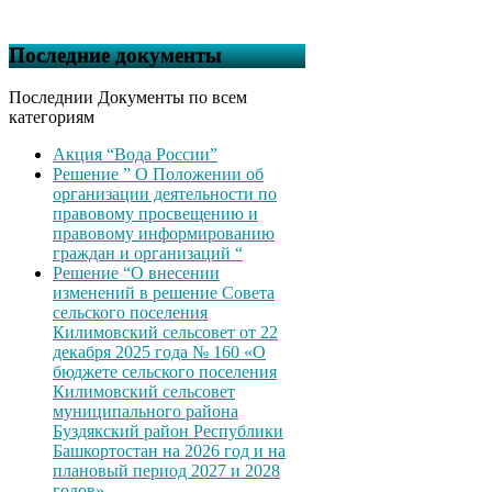
Последние документы
Последнии Документы по всем
категориям
Акция “Вода России”
Решение ” О Положении об
организации деятельности по
правовому просвещению и
правовому информированию
граждан и организаций “
Решение “О внесении
изменений в решение Совета
сельского поселения
Килимовский сельсовет от 22
декабря 2025 года № 160 «О
бюджете сельского поселения
Килимовский сельсовет
муниципального района
Буздякский район Республики
Башкортостан на 2026 год и на
плановый период 2027 и 2028
годов»