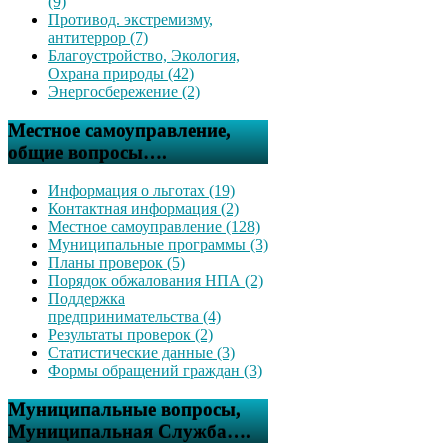
(9)
Противод. экстремизму,
антитеррор (7)
Благоустройство, Экология,
Охрана природы (42)
Энергосбережение (2)
Местное самоуправление,
общие вопросы….
Информация о льготах (19)
Контактная информация (2)
Местное самоуправление (128)
Муниципальные программы (3)
Планы проверок (5)
Порядок обжалования НПА (2)
Поддержка
предпринимательства (4)
Результаты проверок (2)
Статистические данные (3)
Формы обращений граждан (3)
Муниципальные вопросы,
Муниципальная Служба….