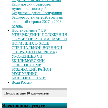
Килимовский сельсовет
муниципального района
Буздякский район Республики
Башкортостан на 2026 год и на
плановый период 2027 и 2028
годов»
Постановление ” ОБ
УТВЕРЖДЕНИИ ПОЛОЖЕНИЯ
ОБ УВЕКОВЕЧЕНИИ ІІАМЯТИ
ПОГИБШИХ В ХОДЕ
СПЕЦИАЛЬНОЙ ВОЕННОЙ
ОПЕРАЦИИ (УМЕРШИХ)
УРОЖЕНЦЕВ CП
БКИЛИМОВСКИЙ
СЕЛЬСОВЕТ МР
БУЗДЯКСКИЙ РАЙОН
РЕСПУБЛИКИ
БАШКОРТОСТАН”
Вода России
Показать еще 10 документов
Постановление “Об
утверждении номенклатуры
Электронные услуги
дел администрации сельского