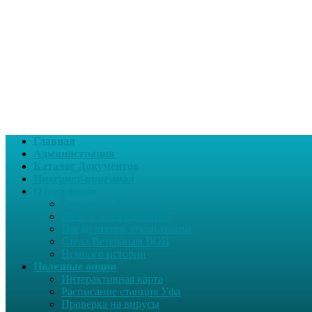
Главная
Администрация
Каталог Документов
Интернет-приемная
О поселении
Социальный паспорт
Банковские реквизиты
Предприятия, организации
Стела Ветеранам ВОВ
Немного истории
Полезные опции
Интерактивная карта
Расписание станция Уфа
Проверка на вирусы