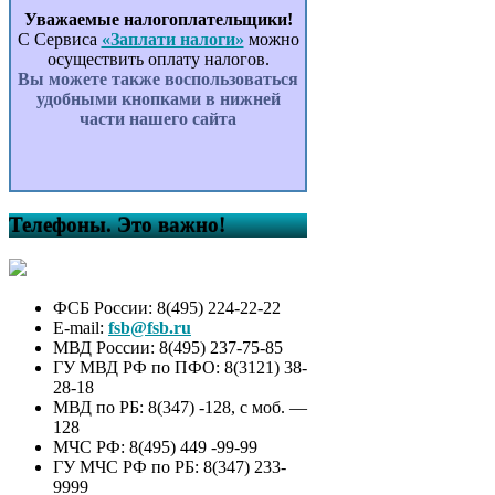
обязательствах
Уважаемые налогоплательщики!
имущественного характера,
С Сервиса
«Заплати налоги»
можно
представляемых
осуществить оплату налогов.
муниципальными служащими
Вы можете также воспользоваться
сельского поселения
удобными кнопками в нижней
Килимовский сельсовет
части нашего сайта
муниципального района
Буздякский район Республики
Башкортостан, в
информационно-
телекоммуникационной сети
Интернет на официальном
Телефоны. Это важно!
сайте Администрации
сельского поселения
Килимовский сельсовет
муниципального района
ФСБ России: 8(495) 224-22-22
Буздякский район и
E-mail:
fsb@fsb.ru
предоставления этих
МВД России: 8(495) 237-75-85
сведений для опубликования
ГУ МВД РФ по ПФО: 8(3121) 38-
средствам массовой
28-18
информации в порядке,
МВД по РБ: 8(347) -128, с моб. —
определяемом
128
муниципальными правовыми
МЧС РФ: 8(495) 449 -99-99
актами, принятыми в
ГУ МЧС РФ по РБ: 8(347) 233-
соответствии с
9999