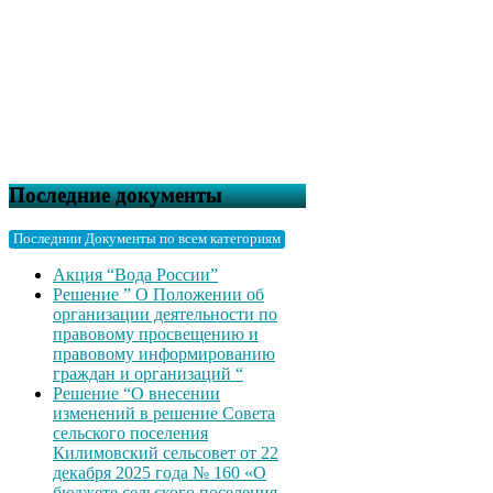
Последние документы
Последнии Документы по всем категориям
Акция “Вода России”
Решение ” О Положении об
организации деятельности по
правовому просвещению и
правовому информированию
граждан и организаций “
Решение “О внесении
изменений в решение Совета
сельского поселения
Килимовский сельсовет от 22
декабря 2025 года № 160 «О
бюджете сельского поселения