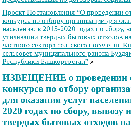
муниципального района
Буздякский район Республики
Проект Постановления “О проведении о
Башкортостан от 12.09.2022 №
143 «Об утверждении
конкурса по отбору организации для ока
Положения о муниципальном
контроле в сфере
населению в 2015-2020 годах по сбору, 
благоустройства на
утилизации твердых бытовых отходов н
территории сельского
поселения»
частного сектора сельского поселения 
Постановление “Об отмене
сельсовет муниципального района Буздя
постановления
Администрации сельского
Республики Башкортостан”
»
поселения Килимовский
сельсовет №9 от 16 марта
2017 года «Об утверждении
ИЗВЕЩЕНИЕ о проведении 
Административных
регламентов предоставления
конкурса по отбору организа
муниципальной услуги “
Постановление “Об
для оказания услуг населени
утверждении муниципальной
программы сельского
2020 годах по сбору, вывозу 
поселения Килимовский
сельсовет муниципального
твердых бытовых отходов на
района Буздякский район
Республики Башкортостан