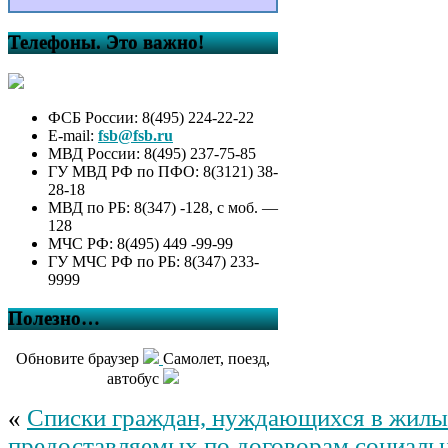
Башкортостан, в
информационно-
Телефоны. Это важно!
телекоммуникационной сети
Интернет на официальном
сайте Администрации
сельского поселения
ФСБ России: 8(495) 224-22-22
Килимовский сельсовет
E-mail:
fsb@fsb.ru
муниципального района
МВД России: 8(495) 237-75-85
Буздякский район и
ГУ МВД РФ по ПФО: 8(3121) 38-
предоставления этих
28-18
сведений для опубликования
МВД по РБ: 8(347) -128, с моб. —
средствам массовой
128
информации в порядке,
МЧС РФ: 8(495) 449 -99-99
определяемом
ГУ МЧС РФ по РБ: 8(347) 233-
муниципальными правовыми
9999
актами, принятыми в
соответствии с
Полезно…
нормативными правовыми
актами Российской
Обновите браузер
Самолет, поезд,
Федерации»»
Решение “О внесении
автобус
изменений в решение Совета
«
Списки граждан, нуждающихся в жилы
сельского поселения
Килимовский сельсовет
предоставляемых по договорам социальн