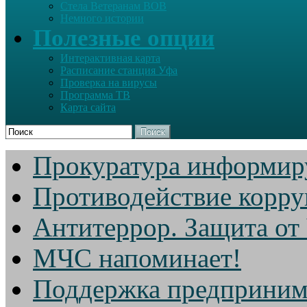
Стела Ветеранам ВОВ
Немного истории
Полезные опции
Интерактивная карта
Расписание станция Уфа
Проверка на вирусы
Программа ТВ
Карта сайта
Поиск
Прокуратура информир
Противодействие корр
Антитеррор. Защита от
МЧС напоминает!
Поддержка предприним