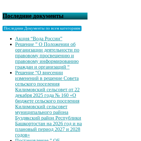
Последние документы
Последнии Документы по всем категориям
Акция “Вода России”
Решение ” О Положении об
организации деятельности по
правовому просвещению и
правовому информированию
граждан и организаций “
Решение “О внесении
изменений в решение Совета
сельского поселения
Килимовский сельсовет от 22
декабря 2025 года № 160 «О
бюджете сельского поселения
Килимовский сельсовет
муниципального района
Буздякский район Республики
Башкортостан на 2026 год и на
плановый период 2027 и 2028
годов»
Постановление ” ОБ