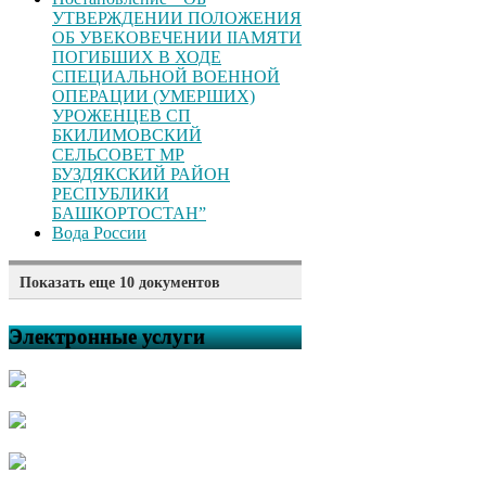
УТВЕРЖДЕНИИ ПОЛОЖЕНИЯ
ОБ УВЕКОВЕЧЕНИИ ІІАМЯТИ
ПОГИБШИХ В ХОДЕ
СПЕЦИАЛЬНОЙ ВОЕННОЙ
ОПЕРАЦИИ (УМЕРШИХ)
УРОЖЕНЦЕВ CП
БКИЛИМОВСКИЙ
СЕЛЬСОВЕТ МР
БУЗДЯКСКИЙ РАЙОН
РЕСПУБЛИКИ
БАШКОРТОСТАН”
Вода России
Показать еще 10 документов
Постановление “Об
утверждении номенклатуры
Электронные услуги
дел администрации сельского
поселения Килимовский
сельсовет муниципального
района Буздякский “
Решение “О внесении
дополнений в решение
Совета сельского поселения
Килимовский сельсовет