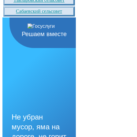
Тавларовский сельсовет
Сабаевский сельсовет
Решаем вместе
Не убран
мусор, яма на
дороге, не горит