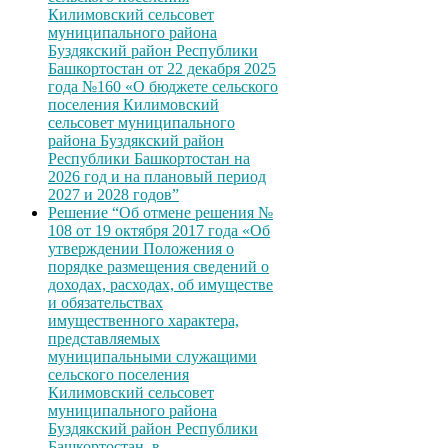
Килимовский сельсовет
муниципального района
Буздякский район Республики
Башкортостан от 22 декабря 2025
года №160 «О бюджете сельского
поселения Килимовский
сельсовет муниципального
района Буздякский район
Республики Башкортостан на
2026 год и на плановый период
2027 и 2028 годов”
Решение “Об отмене решения №
108 от 19 октября 2017 года «Об
утверждении Положения о
порядке размещения сведений о
доходах, расходах, об имуществе
и обязательствах
имущественного характера,
представляемых
муниципальными служащими
сельского поселения
Килимовский сельсовет
муниципального района
Буздякский район Республики
Башкортостан, в