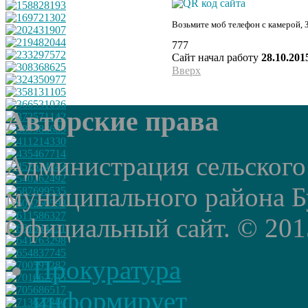
Возьмите моб телефон с камерой, 
777
Сайт начал работу
28.10.201
Вверх
Авторские права
Администрация сельского
муниципального района Б
Официальный сайт. © 2015 
Прокуратура
информирует