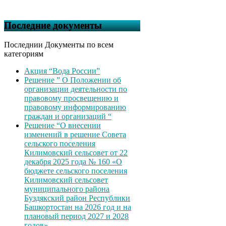
Последние документы
Последнии Документы по всем
категориям
Акция “Вода России”
Решение ” О Положении об
организации деятельности по
правовому просвещению и
правовому информированию
граждан и организаций “
Решение “О внесении
изменений в решение Совета
сельского поселения
Килимовский сельсовет от 22
декабря 2025 года № 160 «О
бюджете сельского поселения
Килимовский сельсовет
муниципального района
Буздякский район Республики
Башкортостан на 2026 год и на
плановый период 2027 и 2028
годов»