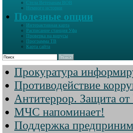
Стела Ветеранам ВОВ
Немного истории
Полезные опции
Интерактивная карта
Расписание станция Уфа
Проверка на вирусы
Программа ТВ
Карта сайта
Поиск
Прокуратура информир
Противодействие корр
Антитеррор. Защита от
МЧС напоминает!
Поддержка предприним