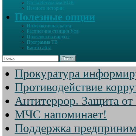
Стела Ветеранам ВОВ
Немного истории
Полезные опции
Интерактивная карта
Расписание станция Уфа
Проверка на вирусы
Программа ТВ
Карта сайта
Поиск
Прокуратура информир
Противодействие корр
Антитеррор. Защита от
МЧС напоминает!
Поддержка предприним