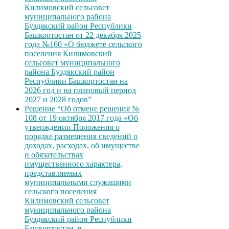
Килимовский сельсовет
муниципального района
Буздякский район Республики
Башкортостан от 22 декабря 2025
года №160 «О бюджете сельского
поселения Килимовский
сельсовет муниципального
района Буздякский район
Республики Башкортостан на
2026 год и на плановый период
2027 и 2028 годов”
Решение “Об отмене решения №
108 от 19 октября 2017 года «Об
утверждении Положения о
порядке размещения сведений о
доходах, расходах, об имуществе
и обязательствах
имущественного характера,
представляемых
муниципальными служащими
сельского поселения
Килимовский сельсовет
муниципального района
Буздякский район Республики
Башкортостан, в