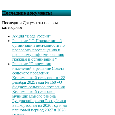
Последние документы
Последнии Документы по всем
категориям
Акция “Вода России”
Решение ” О Положении об
организации деятельности по
правовому просвещению и
правовому информированию
граждан и организаций “
Решение “О внесении
изменений в решение Совета
сельского поселения
Килимовский сельсовет от 22
декабря 2025 года № 160 «О
бюджете сельского поселения
Килимовский сельсовет
муниципального района
Буздякский район Республики
Башкортостан на 2026 год и на
плановый период 2027 и 2028
годов»