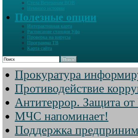
Стела Ветеранам ВОВ
Немного истории
Полезные опции
Интерактивная карта
Расписание станция Уфа
Проверка на вирусы
Программа ТВ
Карта сайта
Поиск
Прокуратура информир
Противодействие корр
Антитеррор. Защита от
МЧС напоминает!
Поддержка предприним