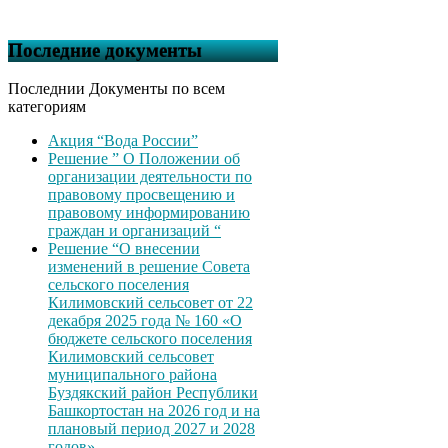
Последние документы
Последнии Документы по всем
категориям
Акция “Вода России”
Решение ” О Положении об
организации деятельности по
правовому просвещению и
правовому информированию
граждан и организаций “
Решение “О внесении
изменений в решение Совета
сельского поселения
Килимовский сельсовет от 22
декабря 2025 года № 160 «О
бюджете сельского поселения
Килимовский сельсовет
муниципального района
Буздякский район Республики
Башкортостан на 2026 год и на
плановый период 2027 и 2028
годов»