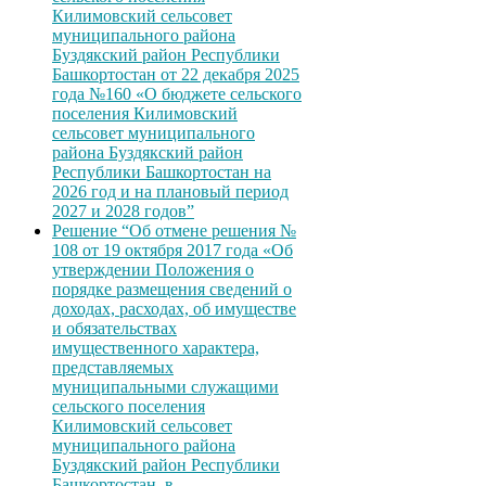
Килимовский сельсовет
муниципального района
Буздякский район Республики
Башкортостан от 22 декабря 2025
года №160 «О бюджете сельского
поселения Килимовский
сельсовет муниципального
района Буздякский район
Республики Башкортостан на
2026 год и на плановый период
2027 и 2028 годов”
Решение “Об отмене решения №
108 от 19 октября 2017 года «Об
утверждении Положения о
порядке размещения сведений о
доходах, расходах, об имуществе
и обязательствах
имущественного характера,
представляемых
муниципальными служащими
сельского поселения
Килимовский сельсовет
муниципального района
Буздякский район Республики
Башкортостан, в