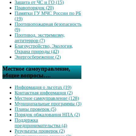
Защита от ЧС и ГО (15)
Правопорядок (20)
Памятки ГУ МЧС России по РБ
(19)
Противопожарная безопасность
(9)
Противод. экстремизму,
антитеррор (7)
Благоустройство, Экология,
Охрана природы (42)
Энергосбережение (2)
Местное самоуправление,
общие вопросы….
Информация о льготах (19)
Контактная информация (2)
Местное самоуправление (128)
Муниципальные программы (3)
Планы проверок (5)
Порядок обжалования НПА (2)
Поддержка
предпринимательства (4)
Результаты проверок (2)