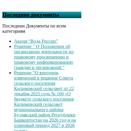
Последние документы
Последнии Документы по всем
категориям
Акция “Вода России”
Решение ” О Положении об
организации деятельности по
правовому просвещению и
правовому информированию
граждан и организаций “
Решение “О внесении
изменений в решение Совета
сельского поселения
Килимовский сельсовет от 22
декабря 2025 года № 160 «О
бюджете сельского поселения
Килимовский сельсовет
муниципального района
Буздякский район Республики
Башкортостан на 2026 год и на
плановый период 2027 и 2028
годов»