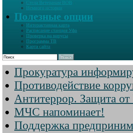
Стела Ветеранам ВОВ
Немного истории
Полезные опции
Интерактивная карта
Расписание станция Уфа
Проверка на вирусы
Программа ТВ
Карта сайта
Поиск
Прокуратура информир
Противодействие корр
Антитеррор. Защита от
МЧС напоминает!
Поддержка предприним