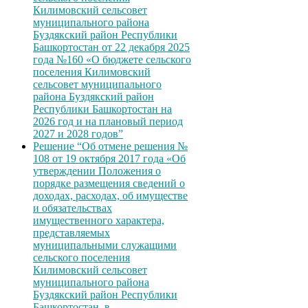
Килимовский сельсовет
муниципального района
Буздякский район Республики
Башкортостан от 22 декабря 2025
года №160 «О бюджете сельского
поселения Килимовский
сельсовет муниципального
района Буздякский район
Республики Башкортостан на
2026 год и на плановый период
2027 и 2028 годов”
Решение “Об отмене решения №
108 от 19 октября 2017 года «Об
утверждении Положения о
порядке размещения сведений о
доходах, расходах, об имуществе
и обязательствах
имущественного характера,
представляемых
муниципальными служащими
сельского поселения
Килимовский сельсовет
муниципального района
Буздякский район Республики
Башкортостан, в