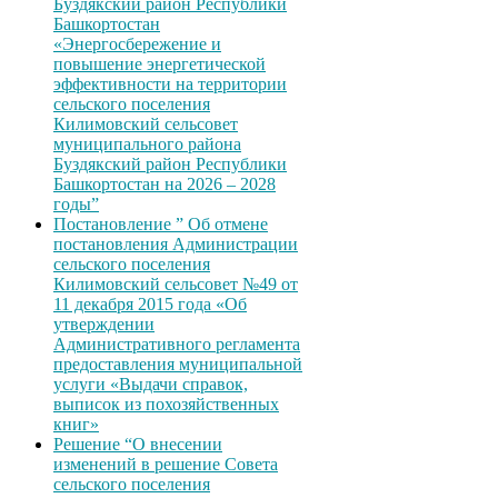
Буздякский район Республики
Башкортостан
«Энергосбережение и
повышение энергетической
эффективности на территории
сельского поселения
Килимовский сельсовет
муниципального района
Буздякский район Республики
Башкортостан на 2026 – 2028
годы”
Постановление ” Об отмене
постановления Администрации
сельского поселения
Килимовский сельсовет №49 от
11 декабря 2015 года «Об
утверждении
Административного регламента
предоставления муниципальной
услуги «Выдачи справок,
выписок из похозяйственных
книг»
Решение “О внесении
изменений в решение Совета
сельского поселения