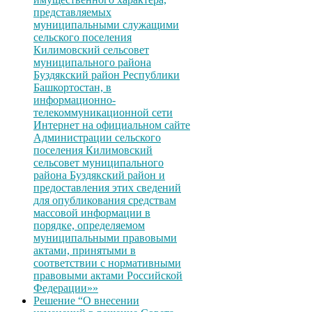
представляемых
муниципальными служащими
сельского поселения
Килимовский сельсовет
муниципального района
Буздякский район Республики
Башкортостан, в
информационно-
телекоммуникационной сети
Интернет на официальном сайте
Администрации сельского
поселения Килимовский
сельсовет муниципального
района Буздякский район и
предоставления этих сведений
для опубликования средствам
массовой информации в
порядке, определяемом
муниципальными правовыми
актами, принятыми в
соответствии с нормативными
правовыми актами Российской
Федерации»»
Решение “О внесении