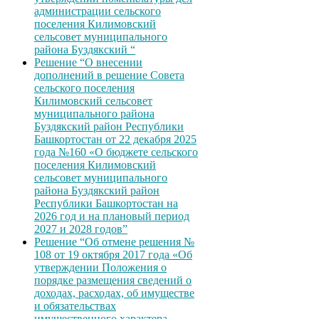
администрации сельского
поселения Килимовский
сельсовет муниципального
района Буздякский “
Решение “О внесении
дополнений в решение Совета
сельского поселения
Килимовский сельсовет
муниципального района
Буздякский район Республики
Башкортостан от 22 декабря 2025
года №160 «О бюджете сельского
поселения Килимовский
сельсовет муниципального
района Буздякский район
Республики Башкортостан на
2026 год и на плановый период
2027 и 2028 годов”
Решение “Об отмене решения №
108 от 19 октября 2017 года «Об
утверждении Положения о
порядке размещения сведений о
доходах, расходах, об имуществе
и обязательствах
имущественного характера,