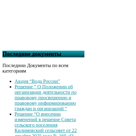
Последние документы
Последнии Документы по всем
категориям
Акция “Вода России”
Решение ” О Положении об
организации деятельности по
правовому просвещению и
правовому информированию
граждан и организаций “
Решение “О внесении
изменений в решение Совета
сельского поселения
Килимовский сельсовет от 22
декабря 2025 года № 160 «О