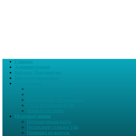
Главная
Администрация
Каталог Документов
Интернет-приемная
О поселении
Социальный паспорт
Банковские реквизиты
Предприятия, организации
Стела Ветеранам ВОВ
Немного истории
Полезные опции
Интерактивная карта
Расписание станция Уфа
Проверка на вирусы