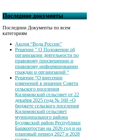
Последние документы
Последнии Документы по всем
категориям
Акция “Вода России”
Решение ” О Положении об
организации деятельности по
правовому просвещению и
правовому информированию
граждан и организаций “
Решение “О внесении
изменений в решение Совета
сельского поселения
Килимовский сельсовет от 22
декабря 2025 года № 160 «О
бюджете сельского поселения
Килимовский сельсовет
муниципального района
Буздякский район Республики
Башкортостан на 2026 год и на
плановый период 2027 и 2028
годов»