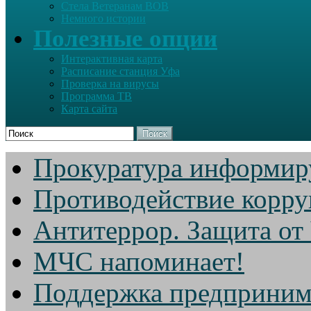
Стела Ветеранам ВОВ
Немного истории
Полезные опции
Интерактивная карта
Расписание станция Уфа
Проверка на вирусы
Программа ТВ
Карта сайта
Поиск
Прокуратура информир
Противодействие корр
Антитеррор. Защита от
МЧС напоминает!
Поддержка предприним