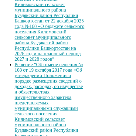
Килимовский сельсовет
муниципального района
Буздякский район Республики
Башкортостан от 22 декабря 2025
года №160 «О бюджете сельского
поселения Килимовский
сельсовет муниципального
района Буздякский район
Республики Башкортостан на
2026 год и на плановый период
2027 и 2028 годов”
Решение “Об отмене решения №
108 от 19 октября 2017 года «Об
утверждении Положения о
порядке размещения сведений о
доходах, расходах, об имуществе
и обязательствах
имущественного характера,
представляемых
муниципальными служащими
сельского поселения
Килимовский сельсовет
муниципального района
Буздякский район Республики
Башкортостан, в