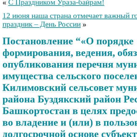
«
С Праздником Ураза-байрам!
12 июня наша страна отмечает важный г
праздник – День России
»
Постановление “«О порядке
формирования, ведения, обя
опубликования перечня мун
имущества сельского поселе
Килимовский сельсовет мун
района Буздякский район Ре
Башкортостан в целях пред
во владение и (или) в пользо
долгосрочной основе субъек