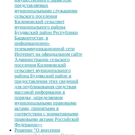
представляемых
муниципальными служащими
сельского поселения
Килимовский сельсовет
муниципального района
Буздякский район Республики
Башкортостан, в
информационно-
телекоммуникационной сети
Интернет на официальном сайте
Администрации сельского
поселения Килимовский
сельсовет муниципального
района Буздякский район и
предоставления этих сведений
для опубликования средствам
массовой информации в
порядке, определяемом
муниципальными правовыми
актами, принятыми в
соответствии с нормативными
правовыми актами Российской
Федерации»»
Решение “О внесении