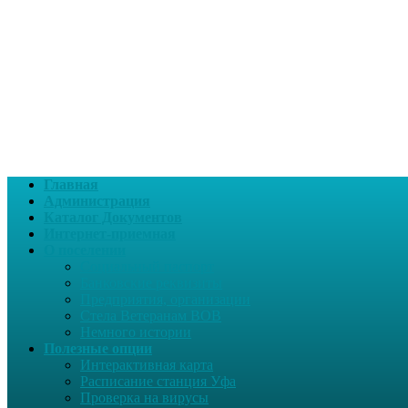
Главная
Администрация
Каталог Документов
Интернет-приемная
О поселении
Социальный паспорт
Банковские реквизиты
Предприятия, организации
Стела Ветеранам ВОВ
Немного истории
Полезные опции
Интерактивная карта
Расписание станция Уфа
Проверка на вирусы