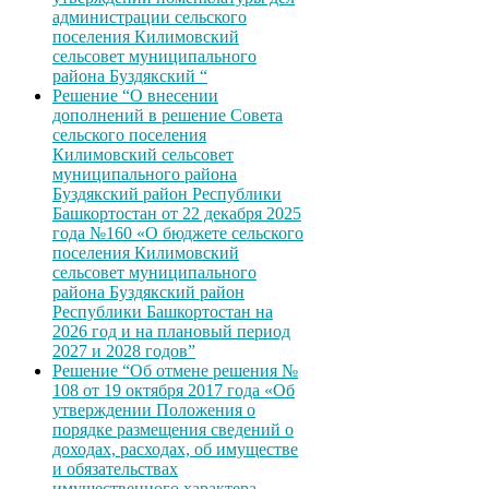
администрации сельского
поселения Килимовский
сельсовет муниципального
района Буздякский “
Решение “О внесении
дополнений в решение Совета
сельского поселения
Килимовский сельсовет
муниципального района
Буздякский район Республики
Башкортостан от 22 декабря 2025
года №160 «О бюджете сельского
поселения Килимовский
сельсовет муниципального
района Буздякский район
Республики Башкортостан на
2026 год и на плановый период
2027 и 2028 годов”
Решение “Об отмене решения №
108 от 19 октября 2017 года «Об
утверждении Положения о
порядке размещения сведений о
доходах, расходах, об имуществе
и обязательствах
имущественного характера,