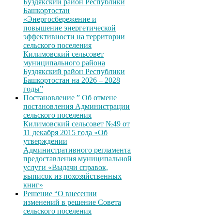
Буздякский район Республики
Башкортостан
«Энергосбережение и
повышение энергетической
эффективности на территории
сельского поселения
Килимовский сельсовет
муниципального района
Буздякский район Республики
Башкортостан на 2026 – 2028
годы”
Постановление ” Об отмене
постановления Администрации
сельского поселения
Килимовский сельсовет №49 от
11 декабря 2015 года «Об
утверждении
Административного регламента
предоставления муниципальной
услуги «Выдачи справок,
выписок из похозяйственных
книг»
Решение “О внесении
изменений в решение Совета
сельского поселения