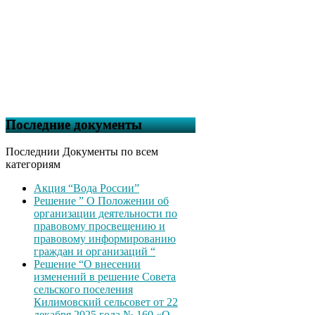
Последние документы
Последнии Документы по всем
категориям
Акция “Вода России”
Решение ” О Положении об
организации деятельности по
правовому просвещению и
правовому информированию
граждан и организаций “
Решение “О внесении
изменений в решение Совета
сельского поселения
Килимовский сельсовет от 22
декабря 2025 года № 160 «О