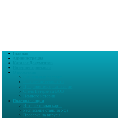
Главная
Администрация
Каталог Документов
Интернет-приемная
О поселении
Социальный паспорт
Банковские реквизиты
Предприятия, организации
Стела Ветеранам ВОВ
Немного истории
Полезные опции
Интерактивная карта
Расписание станция Уфа
Проверка на вирусы