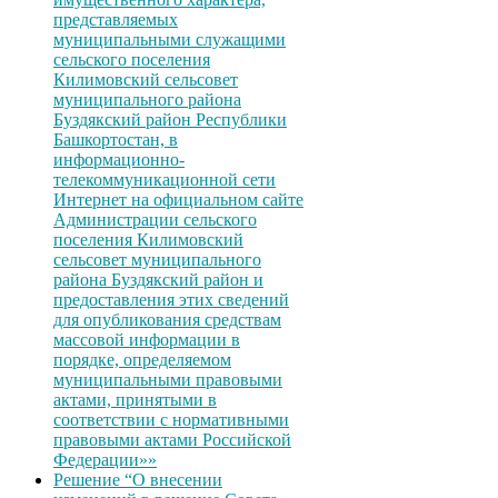
представляемых
муниципальными служащими
сельского поселения
Килимовский сельсовет
муниципального района
Буздякский район Республики
Башкортостан, в
информационно-
телекоммуникационной сети
Интернет на официальном сайте
Администрации сельского
поселения Килимовский
сельсовет муниципального
района Буздякский район и
предоставления этих сведений
для опубликования средствам
массовой информации в
порядке, определяемом
муниципальными правовыми
актами, принятыми в
соответствии с нормативными
правовыми актами Российской
Федерации»»
Решение “О внесении