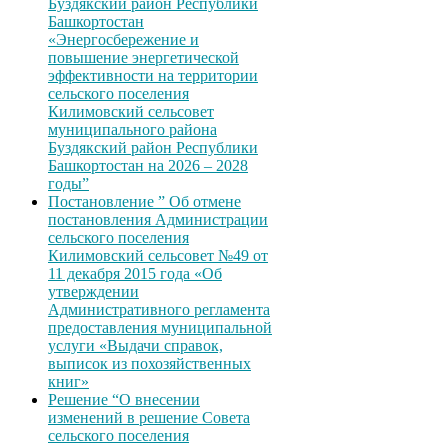
Буздякский район Республики
Башкортостан
«Энергосбережение и
повышение энергетической
эффективности на территории
сельского поселения
Килимовский сельсовет
муниципального района
Буздякский район Республики
Башкортостан на 2026 – 2028
годы”
Постановление ” Об отмене
постановления Администрации
сельского поселения
Килимовский сельсовет №49 от
11 декабря 2015 года «Об
утверждении
Административного регламента
предоставления муниципальной
услуги «Выдачи справок,
выписок из похозяйственных
книг»
Решение “О внесении
изменений в решение Совета
сельского поселения