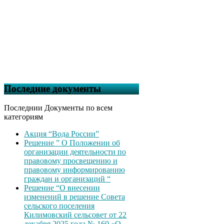
Последние документы
Последнии Документы по всем
категориям
Акция “Вода России”
Решение ” О Положении об
организации деятельности по
правовому просвещению и
правовому информированию
граждан и организаций “
Решение “О внесении
изменений в решение Совета
сельского поселения
Килимовский сельсовет от 22
декабря 2025 года № 160 «О