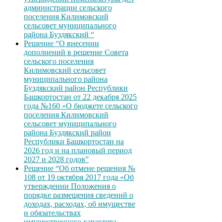
администрации сельского
поселения Килимовский
сельсовет муниципального
района Буздякский “
Решение “О внесении
дополнений в решение Совета
сельского поселения
Килимовский сельсовет
муниципального района
Буздякский район Республики
Башкортостан от 22 декабря 2025
года №160 «О бюджете сельского
поселения Килимовский
сельсовет муниципального
района Буздякский район
Республики Башкортостан на
2026 год и на плановый период
2027 и 2028 годов”
Решение “Об отмене решения №
108 от 19 октября 2017 года «Об
утверждении Положения о
порядке размещения сведений о
доходах, расходах, об имуществе
и обязательствах
имущественного характера,