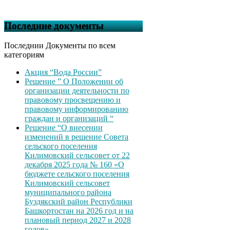
Последние документы
Последнии Документы по всем
категориям
Акция “Вода России”
Решение ” О Положении об
организации деятельности по
правовому просвещению и
правовому информированию
граждан и организаций “
Решение “О внесении
изменений в решение Совета
сельского поселения
Килимовский сельсовет от 22
декабря 2025 года № 160 «О
бюджете сельского поселения
Килимовский сельсовет
муниципального района
Буздякский район Республики
Башкортостан на 2026 год и на
плановый период 2027 и 2028
годов»