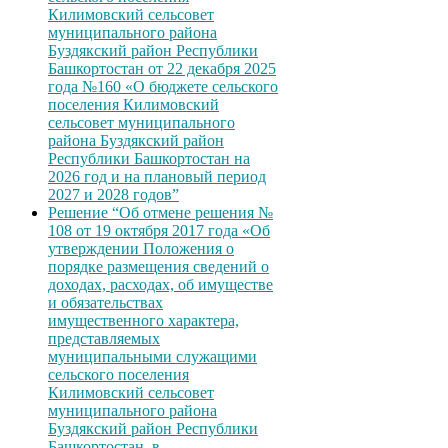
Килимовский сельсовет
муниципального района
Буздякский район Республики
Башкортостан от 22 декабря 2025
года №160 «О бюджете сельского
поселения Килимовский
сельсовет муниципального
района Буздякский район
Республики Башкортостан на
2026 год и на плановый период
2027 и 2028 годов”
Решение “Об отмене решения №
108 от 19 октября 2017 года «Об
утверждении Положения о
порядке размещения сведений о
доходах, расходах, об имуществе
и обязательствах
имущественного характера,
представляемых
муниципальными служащими
сельского поселения
Килимовский сельсовет
муниципального района
Буздякский район Республики
Башкортостан, в