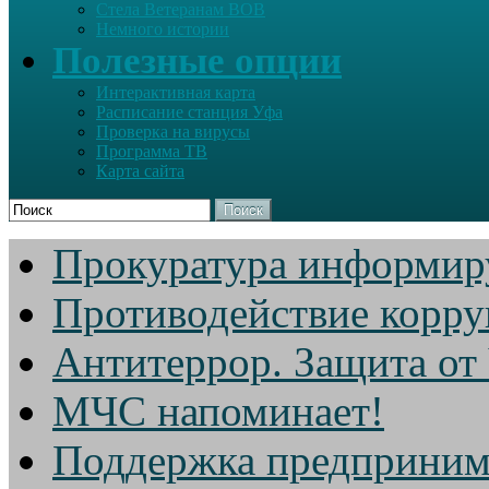
Стела Ветеранам ВОВ
Немного истории
Полезные опции
Интерактивная карта
Расписание станция Уфа
Проверка на вирусы
Программа ТВ
Карта сайта
Поиск
Прокуратура информир
Противодействие корр
Антитеррор. Защита от
МЧС напоминает!
Поддержка предприним