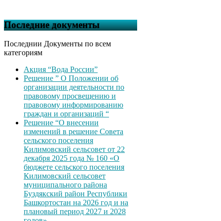
Последние документы
Последнии Документы по всем
категориям
Акция “Вода России”
Решение ” О Положении об
организации деятельности по
правовому просвещению и
правовому информированию
граждан и организаций “
Решение “О внесении
изменений в решение Совета
сельского поселения
Килимовский сельсовет от 22
декабря 2025 года № 160 «О
бюджете сельского поселения
Килимовский сельсовет
муниципального района
Буздякский район Республики
Башкортостан на 2026 год и на
плановый период 2027 и 2028
годов»