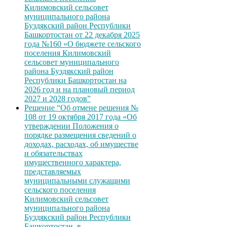
Килимовский сельсовет
муниципального района
Буздякский район Республики
Башкортостан от 22 декабря 2025
года №160 «О бюджете сельского
поселения Килимовский
сельсовет муниципального
района Буздякский район
Республики Башкортостан на
2026 год и на плановый период
2027 и 2028 годов”
Решение “Об отмене решения №
108 от 19 октября 2017 года «Об
утверждении Положения о
порядке размещения сведений о
доходах, расходах, об имуществе
и обязательствах
имущественного характера,
представляемых
муниципальными служащими
сельского поселения
Килимовский сельсовет
муниципального района
Буздякский район Республики
Башкортостан, в