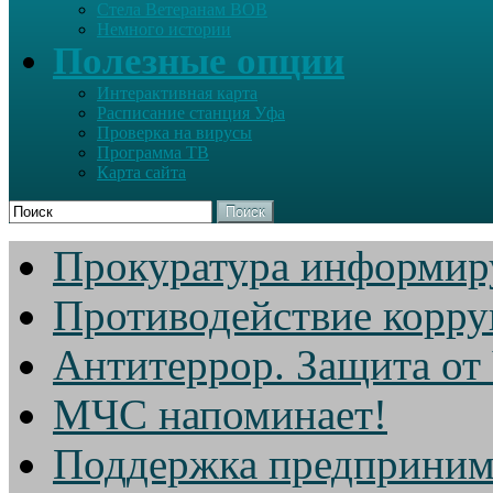
Стела Ветеранам ВОВ
Немного истории
Полезные опции
Интерактивная карта
Расписание станция Уфа
Проверка на вирусы
Программа ТВ
Карта сайта
Поиск
Прокуратура информир
Противодействие корр
Антитеррор. Защита от
МЧС напоминает!
Поддержка предприним