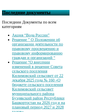
Последние документы
Последнии Документы по всем
категориям
Акция “Вода России”
Решение ” О Положении об
организации деятельности по
правовому просвещению и
правовому информированию
граждан и организаций “
Решение “О внесении
изменений в решение Совета
сельского поселения
Килимовский сельсовет от 22
декабря 2025 года № 160 «О
бюджете сельского поселения
Килимовский сельсовет
муниципального района
Буздякский район Республики
Башкортостан на 2026 год и на
плановый период 2027 и 2028
годов»