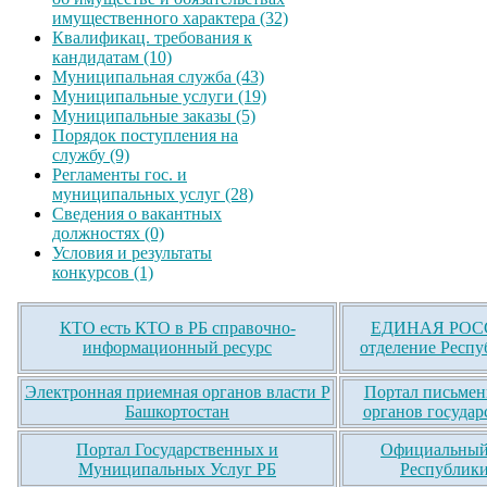
имущественного характера (32)
Квалификац. требования к
кандидатам (10)
Муниципальная служба (43)
Муниципальные услуги (19)
Муниципальные заказы (5)
Порядок поступления на
службу (9)
Регламенты гос. и
муниципальных услуг (28)
Сведения о вакантных
должностях (0)
Условия и результаты
конкурсов (1)
КТО есть КТО в РБ справочно-
ЕДИНАЯ РОСС
информационный ресурс
отделение Респу
Электронная приемная органов власти Р
Портал письмен
Башкортостан
органов государ
Портал Государственных и
Официальный 
Муниципальных Услуг РБ
Республики