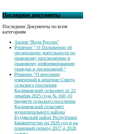
Последние документы
Последнии Документы по всем
категориям
Акция “Вода России”
Решение ” О Положении об
организации деятельности по
правовому просвещению и
правовому информированию
граждан и организаций “
Решение “О внесении
изменений в решение Совета
сельского поселения
Килимовский сельсовет от 22
декабря 2025 года № 160 «О
бюджете сельского поселения
Килимовский сельсовет
муниципального района
Буздякский район Республики
Башкортостан на 2026 год и на
плановый период 2027 и 2028
годов»