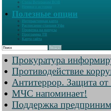
Стела Ветеранам ВОВ
Немного истории
Полезные опции
Интерактивная карта
Расписание станция Уфа
Проверка на вирусы
Программа ТВ
Карта сайта
Поиск
Прокуратура информир
Противодействие корр
Антитеррор. Защита от
МЧС напоминает!
Поддержка предприним