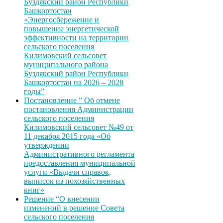
Буздякский район Республики
Башкортостан
«Энергосбережение и
повышение энергетической
эффективности на территории
сельского поселения
Килимовский сельсовет
муниципального района
Буздякский район Республики
Башкортостан на 2026 – 2028
годы”
Постановление ” Об отмене
постановления Администрации
сельского поселения
Килимовский сельсовет №49 от
11 декабря 2015 года «Об
утверждении
Административного регламента
предоставления муниципальной
услуги «Выдачи справок,
выписок из похозяйственных
книг»
Решение “О внесении
изменений в решение Совета
сельского поселения