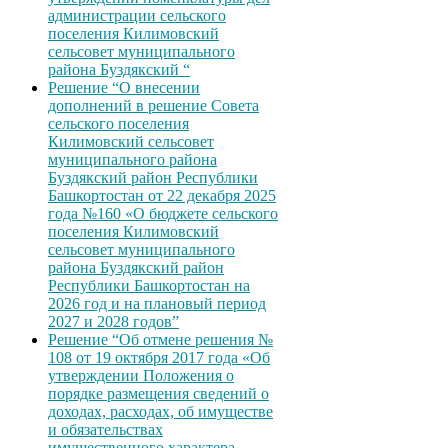
администрации сельского
поселения Килимовский
сельсовет муниципального
района Буздякский “
Решение “О внесении
дополнений в решение Совета
сельского поселения
Килимовский сельсовет
муниципального района
Буздякский район Республики
Башкортостан от 22 декабря 2025
года №160 «О бюджете сельского
поселения Килимовский
сельсовет муниципального
района Буздякский район
Республики Башкортостан на
2026 год и на плановый период
2027 и 2028 годов”
Решение “Об отмене решения №
108 от 19 октября 2017 года «Об
утверждении Положения о
порядке размещения сведений о
доходах, расходах, об имуществе
и обязательствах
имущественного характера,