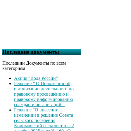
Последние документы
Последнии Документы по всем
категориям
Акция “Вода России”
Решение ” О Положении об
организации деятельности по
правовому просвещению и
правовому информированию
граждан и организаций “
Решение “О внесении
изменений в решение Совета
сельского поселения
Килимовский сельсовет от 22
декабря 2025 года № 160 «О