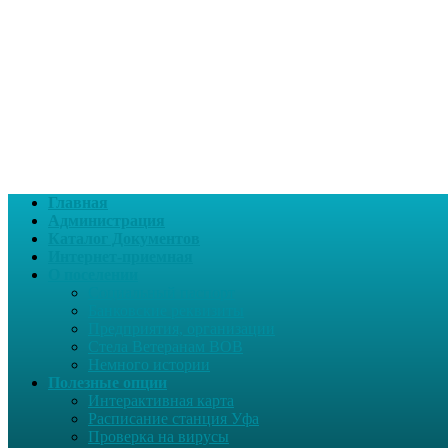
Главная
Администрация
Каталог Документов
Интернет-приемная
О поселении
Социальный паспорт
Банковские реквизиты
Предприятия, организации
Стела Ветеранам ВОВ
Немного истории
Полезные опции
Интерактивная карта
Расписание станция Уфа
Проверка на вирусы