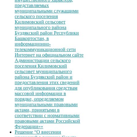
представляемых
муниципальными служащими
сельского поселения
Килимовский сельсовет
муниципального района
Буздякский район Республики
Башкортостан, в
информационно-
телекоммуникационной сети
Интернет на официальном сайте
Администрации сельского
поселения Килимовский
сельсовет муниципального
района Буздякский район и
предоставления этих сведений
для опубликования средствам
массовой информации в
порядке, определяемом
муниципальными правовыми
актами, принятыми в
соответствии с нормативными
правовыми актами Российской
Федерации»»
Решение “О внесении