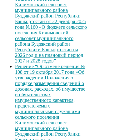
Килимовский сельсовет
муниципального района
Буздякский район Республики
Башкортостан от 22 декабря 2025
года №160 «О бюджете сельского
поселения Килимовский
сельсовет муниципального
района Буздякский район
Республики Башкортостан на
2026 год и на плановый период
2027 и 2028 годов”
Решение “Об отмене решения №
108 от 19 октября 2017 года «Об
утверждении Положения о
порядке размещения сведений о
доходах, расходах, об имуществе
и обязательствах
имущественного характера,
представляемых
муниципальными служащими
сельского поселения
Килимовский сельсовет
муниципального района
Буздякский район Республики
Башкортостан, в