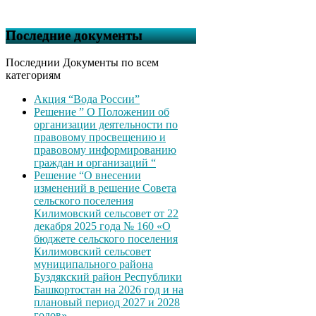
Последние документы
Последнии Документы по всем
категориям
Акция “Вода России”
Решение ” О Положении об
организации деятельности по
правовому просвещению и
правовому информированию
граждан и организаций “
Решение “О внесении
изменений в решение Совета
сельского поселения
Килимовский сельсовет от 22
декабря 2025 года № 160 «О
бюджете сельского поселения
Килимовский сельсовет
муниципального района
Буздякский район Республики
Башкортостан на 2026 год и на
плановый период 2027 и 2028
годов»