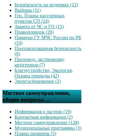
Безопасность на водоемах (12)
Выборы (11)
Ген. Планы населенных
пунктов СП (24)
Защита от ЧС и ГО (15)
Правопорядок (20)
Памятки ГУ МЧС России по РБ
(19)
Противопожарная безопасность
(9)
Противод. экстремизму,
антитеррор (7)
Благоустройство, Экология,
Охрана природы (42)
Энергосбережение (2)
Местное самоуправление,
общие вопросы….
Информация о льготах (19)
Контактная информация (2)
Местное самоуправление (128)
Муниципальные программы (3)
Планы проверок (5)