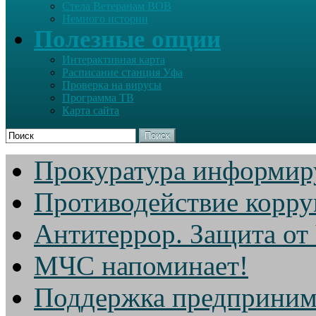
Стела Ветеранам ВОВ
Немного истории
Полезные опции
Интерактивная карта
Расписание станция Уфа
Проверка на вирусы
Программа ТВ
Карта сайта
Поиск
Прокуратура информир
Противодействие корр
Антитеррор. Защита от
МЧС напоминает!
Поддержка предприним