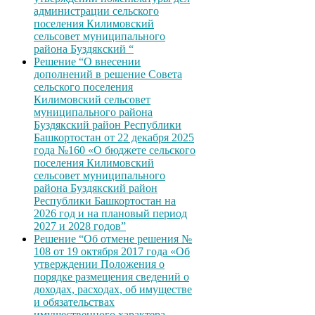
администрации сельского
поселения Килимовский
сельсовет муниципального
района Буздякский “
Решение “О внесении
дополнений в решение Совета
сельского поселения
Килимовский сельсовет
муниципального района
Буздякский район Республики
Башкортостан от 22 декабря 2025
года №160 «О бюджете сельского
поселения Килимовский
сельсовет муниципального
района Буздякский район
Республики Башкортостан на
2026 год и на плановый период
2027 и 2028 годов”
Решение “Об отмене решения №
108 от 19 октября 2017 года «Об
утверждении Положения о
порядке размещения сведений о
доходах, расходах, об имуществе
и обязательствах
имущественного характера,