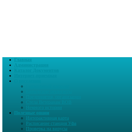
Главная
Администрация
Каталог Документов
Интернет-приемная
О поселении
Социальный паспорт
Банковские реквизиты
Предприятия, организации
Стела Ветеранам ВОВ
Немного истории
Полезные опции
Интерактивная карта
Расписание станция Уфа
Проверка на вирусы