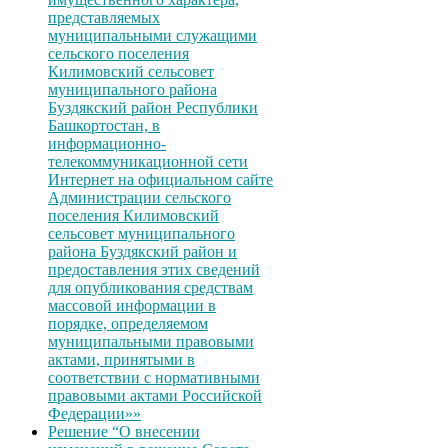
представляемых
муниципальными служащими
сельского поселения
Килимовский сельсовет
муниципального района
Буздякский район Республики
Башкортостан, в
информационно-
телекоммуникационной сети
Интернет на официальном сайте
Администрации сельского
поселения Килимовский
сельсовет муниципального
района Буздякский район и
предоставления этих сведений
для опубликования средствам
массовой информации в
порядке, определяемом
муниципальными правовыми
актами, принятыми в
соответствии с нормативными
правовыми актами Российской
Федерации»»
Решение “О внесении