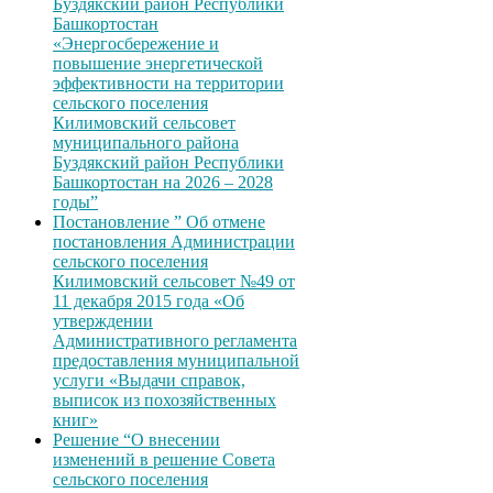
Буздякский район Республики
Башкортостан
«Энергосбережение и
повышение энергетической
эффективности на территории
сельского поселения
Килимовский сельсовет
муниципального района
Буздякский район Республики
Башкортостан на 2026 – 2028
годы”
Постановление ” Об отмене
постановления Администрации
сельского поселения
Килимовский сельсовет №49 от
11 декабря 2015 года «Об
утверждении
Административного регламента
предоставления муниципальной
услуги «Выдачи справок,
выписок из похозяйственных
книг»
Решение “О внесении
изменений в решение Совета
сельского поселения