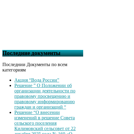
Последние документы
Последнии Документы по всем
категориям
Акция “Вода России”
Решение ” О Положении об
организации деятельности по
правовому просвещению и
правовому информированию
граждан и организаций “
Решение “О внесении
изменений в решение Совета
сельского поселения
Килимовский сельсовет от 22
декабря 2025 года № 160 «О