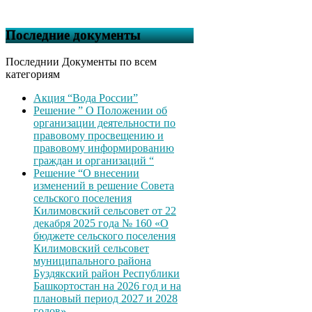
Последние документы
Последнии Документы по всем
категориям
Акция “Вода России”
Решение ” О Положении об
организации деятельности по
правовому просвещению и
правовому информированию
граждан и организаций “
Решение “О внесении
изменений в решение Совета
сельского поселения
Килимовский сельсовет от 22
декабря 2025 года № 160 «О
бюджете сельского поселения
Килимовский сельсовет
муниципального района
Буздякский район Республики
Башкортостан на 2026 год и на
плановый период 2027 и 2028
годов»