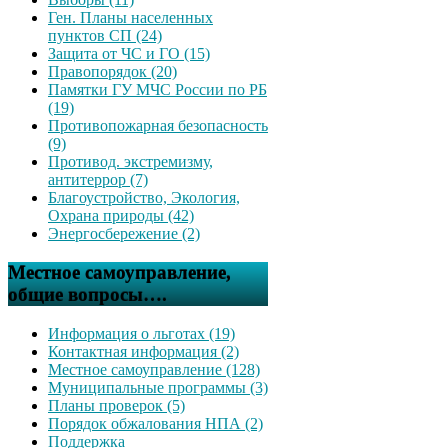
Ген. Планы населенных
пунктов СП (24)
Защита от ЧС и ГО (15)
Правопорядок (20)
Памятки ГУ МЧС России по РБ
(19)
Противопожарная безопасность
(9)
Противод. экстремизму,
антитеррор (7)
Благоустройство, Экология,
Охрана природы (42)
Энергосбережение (2)
Местное самоуправление,
общие вопросы….
Информация о льготах (19)
Контактная информация (2)
Местное самоуправление (128)
Муниципальные программы (3)
Планы проверок (5)
Порядок обжалования НПА (2)
Поддержка