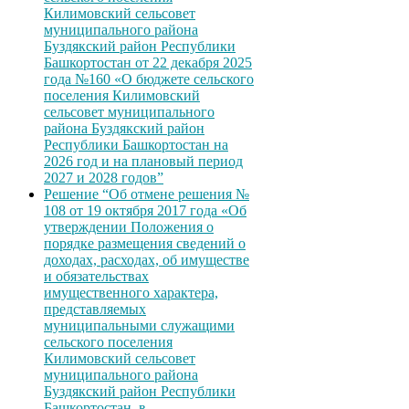
Килимовский сельсовет
муниципального района
Буздякский район Республики
Башкортостан от 22 декабря 2025
года №160 «О бюджете сельского
поселения Килимовский
сельсовет муниципального
района Буздякский район
Республики Башкортостан на
2026 год и на плановый период
2027 и 2028 годов”
Решение “Об отмене решения №
108 от 19 октября 2017 года «Об
утверждении Положения о
порядке размещения сведений о
доходах, расходах, об имуществе
и обязательствах
имущественного характера,
представляемых
муниципальными служащими
сельского поселения
Килимовский сельсовет
муниципального района
Буздякский район Республики
Башкортостан, в