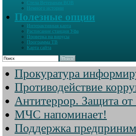
Стела Ветеранам ВОВ
Немного истории
Полезные опции
Интерактивная карта
Расписание станция Уфа
Проверка на вирусы
Программа ТВ
Карта сайта
Поиск
Прокуратура информир
Противодействие корр
Антитеррор. Защита от
МЧС напоминает!
Поддержка предприним