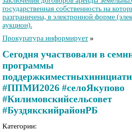
заключения договоров аренды земельных
государственная собственность на котор
разграничена, в электронной форме (эл
аукцион).
Прокуратура информирует
»
Сегодня участвовали в семи
программы
поддержкиместныхинициати
#ППМИ2026 #селоЯкупово
#Килимовскийсельсовет
#БуздякскийрайонРБ
Категории: