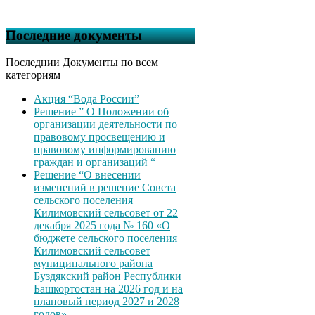
Последние документы
Последнии Документы по всем
категориям
Акция “Вода России”
Решение ” О Положении об
организации деятельности по
правовому просвещению и
правовому информированию
граждан и организаций “
Решение “О внесении
изменений в решение Совета
сельского поселения
Килимовский сельсовет от 22
декабря 2025 года № 160 «О
бюджете сельского поселения
Килимовский сельсовет
муниципального района
Буздякский район Республики
Башкортостан на 2026 год и на
плановый период 2027 и 2028
годов»