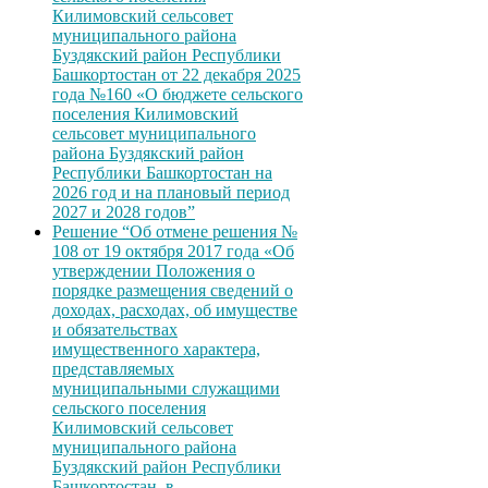
Килимовский сельсовет
муниципального района
Буздякский район Республики
Башкортостан от 22 декабря 2025
года №160 «О бюджете сельского
поселения Килимовский
сельсовет муниципального
района Буздякский район
Республики Башкортостан на
2026 год и на плановый период
2027 и 2028 годов”
Решение “Об отмене решения №
108 от 19 октября 2017 года «Об
утверждении Положения о
порядке размещения сведений о
доходах, расходах, об имуществе
и обязательствах
имущественного характера,
представляемых
муниципальными служащими
сельского поселения
Килимовский сельсовет
муниципального района
Буздякский район Республики
Башкортостан, в