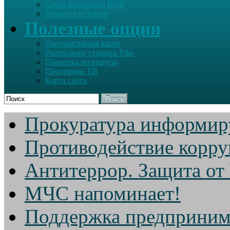
Стела Ветеранам ВОВ
Немного истории
Полезные опции
Интерактивная карта
Расписание станция Уфа
Проверка на вирусы
Программа ТВ
Карта сайта
Поиск
Прокуратура информир
Противодействие корр
Антитеррор. Защита от
МЧС напоминает!
Поддержка предприним