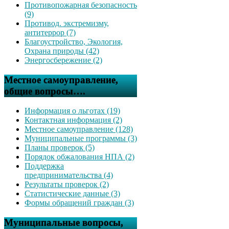
Противопожарная безопасность
(9)
Противод. экстремизму,
антитеррор (7)
Благоустройство, Экология,
Охрана природы (42)
Энергосбережение (2)
Местное самоуправление,
общие вопросы….
Информация о льготах (19)
Контактная информация (2)
Местное самоуправление (128)
Муниципальные программы (3)
Планы проверок (5)
Порядок обжалования НПА (2)
Поддержка
предпринимательства (4)
Результаты проверок (2)
Статистические данные (3)
Формы обращений граждан (3)
Муниципальные вопросы,