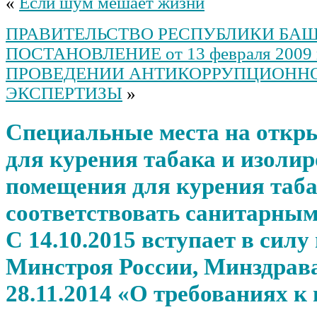
«
Если шум мешает жизни
муниципального района
Буздякский район Республики
Башкортостан от 12.09.2022 №
ПРАВИТЕЛЬСТВО РЕСПУБЛИКИ БА
143 «Об утверждении
ПОСТАНОВЛЕНИЕ от 13 февраля 2009 г
Положения о муниципальном
контроле в сфере
ПРОВЕДЕНИИ АНТИКОРРУПЦИОНН
благоустройства на
ЭКСПЕРТИЗЫ
»
территории сельского
поселения»
Постановление “Об отмене
Специальные места на откры
постановления
Администрации сельского
для курения табака и изоли
поселения Килимовский
сельсовет №9 от 16 марта
помещения для курения таб
2017 года «Об утверждении
Административных
регламентов предоставления
соответствовать санитарны
муниципальной услуги “
Постановление “Об
С 14.10.2015 вступает в силу
утверждении муниципальной
программы сельского
Минстроя России, Минздрава
поселения Килимовский
сельсовет муниципального
28.11.2014 «О требованиях 
района Буздякский район
Республики Башкортостан