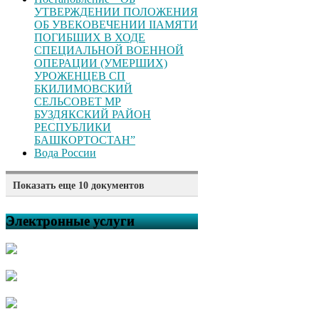
УТВЕРЖДЕНИИ ПОЛОЖЕНИЯ
ОБ УВЕКОВЕЧЕНИИ ІІАМЯТИ
ПОГИБШИХ В ХОДЕ
СПЕЦИАЛЬНОЙ ВОЕННОЙ
ОПЕРАЦИИ (УМЕРШИХ)
УРОЖЕНЦЕВ CП
БКИЛИМОВСКИЙ
СЕЛЬСОВЕТ МР
БУЗДЯКСКИЙ РАЙОН
РЕСПУБЛИКИ
БАШКОРТОСТАН”
Вода России
Показать еще 10 документов
Постановление “Об
утверждении номенклатуры
Электронные услуги
дел администрации сельского
поселения Килимовский
сельсовет муниципального
района Буздякский “
Решение “О внесении
дополнений в решение
Совета сельского поселения
Килимовский сельсовет