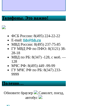
Башкортостан, в
информационно-
телекоммуникационной сети
Интернет на официальном
Телефоны. Это важно!
сайте Администрации
сельского поселения
Килимовский сельсовет
муниципального района
ФСБ России: 8(495) 224-22-22
Буздякский район и
E-mail:
fsb@fsb.ru
предоставления этих
МВД России: 8(495) 237-75-85
сведений для опубликования
ГУ МВД РФ по ПФО: 8(3121) 38-
средствам массовой
28-18
информации в порядке,
МВД по РБ: 8(347) -128, с моб. —
определяемом
128
муниципальными правовыми
МЧС РФ: 8(495) 449 -99-99
актами, принятыми в
ГУ МЧС РФ по РБ: 8(347) 233-
соответствии с
9999
нормативными правовыми
актами Российской
Полезно…
Федерации»»
Решение “О внесении
Обновите браузер
Самолет, поезд,
изменений в решение Совета
автобус
сельского поселения
Килимовский сельсовет