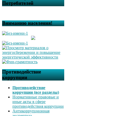
бюджете сельского поселения
Потребителей
Килимовский сельсовет
муниципального района
Буздякский район Республики
Башкортостан на 2025 год и
Вниманию населения!
на плановый период 2026 и
2027 годов»
Решение “О внесении
изменений в решение Совета
от «25» ноября 2021 №146
«Об установлении земельного
налога на территории
сельского поселения
Килимовский сельсовет
муниципального района
Противодействие
Буздякский район Республики
Башкортостан»
коррупции
Решение “Об утверждении
Порядка проведения
Противодействие
антикоррупционной
коррупции (все разделы)
экспертизы муниципальных
Нормативные правовые и
нормативных правовых актов
иные акты в сфере
и их проектов”
противодействия коррупции
Антикоррупционная
экспертиза