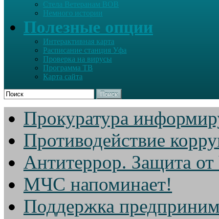
Стела Ветеранам ВОВ
Немного истории
Полезные опции
Интерактивная карта
Расписание станция Уфа
Проверка на вирусы
Программа ТВ
Карта сайта
Поиск
Прокуратура информир
Противодействие корр
Антитеррор. Защита от
МЧС напоминает!
Поддержка предприним