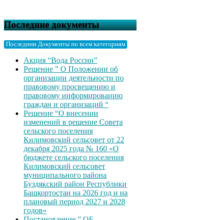
Последние документы
Последнии Документы по всем категориям
Акция “Вода России”
Решение ” О Положении об
организации деятельности по
правовому просвещению и
правовому информированию
граждан и организаций “
Решение “О внесении
изменений в решение Совета
сельского поселения
Килимовский сельсовет от 22
декабря 2025 года № 160 «О
бюджете сельского поселения
Килимовский сельсовет
муниципального района
Буздякский район Республики
Башкортостан на 2026 год и на
плановый период 2027 и 2028
годов»
Постановление ” ОБ