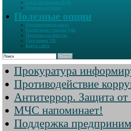
Стела Ветеранам ВОВ
Немного истории
Полезные опции
Интерактивная карта
Расписание станция Уфа
Проверка на вирусы
Программа ТВ
Карта сайта
Поиск
Прокуратура информир
Противодействие корр
Антитеррор. Защита от
МЧС напоминает!
Поддержка предприним