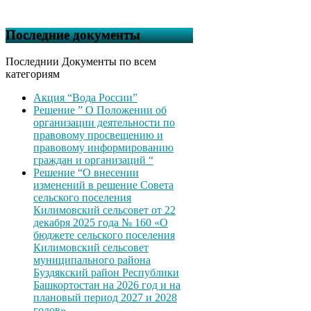
Последние документы
Последнии Документы по всем
категориям
Акция “Вода России”
Решение ” О Положении об
организации деятельности по
правовому просвещению и
правовому информированию
граждан и организаций “
Решение “О внесении
изменений в решение Совета
сельского поселения
Килимовский сельсовет от 22
декабря 2025 года № 160 «О
бюджете сельского поселения
Килимовский сельсовет
муниципального района
Буздякский район Республики
Башкортостан на 2026 год и на
плановый период 2027 и 2028
годов»