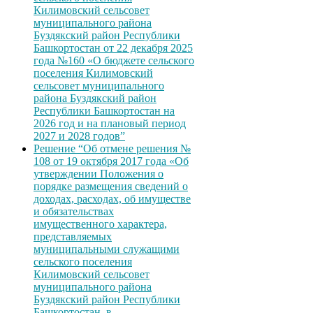
Килимовский сельсовет
муниципального района
Буздякский район Республики
Башкортостан от 22 декабря 2025
года №160 «О бюджете сельского
поселения Килимовский
сельсовет муниципального
района Буздякский район
Республики Башкортостан на
2026 год и на плановый период
2027 и 2028 годов”
Решение “Об отмене решения №
108 от 19 октября 2017 года «Об
утверждении Положения о
порядке размещения сведений о
доходах, расходах, об имуществе
и обязательствах
имущественного характера,
представляемых
муниципальными служащими
сельского поселения
Килимовский сельсовет
муниципального района
Буздякский район Республики
Башкортостан, в