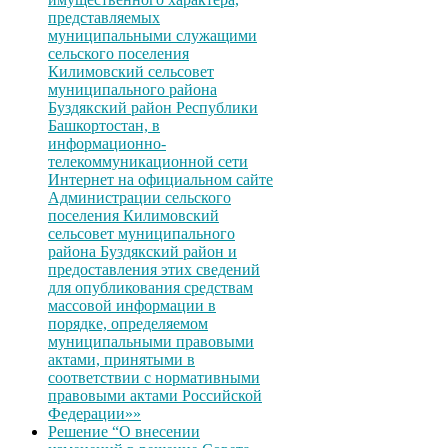
представляемых
муниципальными служащими
сельского поселения
Килимовский сельсовет
муниципального района
Буздякский район Республики
Башкортостан, в
информационно-
телекоммуникационной сети
Интернет на официальном сайте
Администрации сельского
поселения Килимовский
сельсовет муниципального
района Буздякский район и
предоставления этих сведений
для опубликования средствам
массовой информации в
порядке, определяемом
муниципальными правовыми
актами, принятыми в
соответствии с нормативными
правовыми актами Российской
Федерации»»
Решение “О внесении