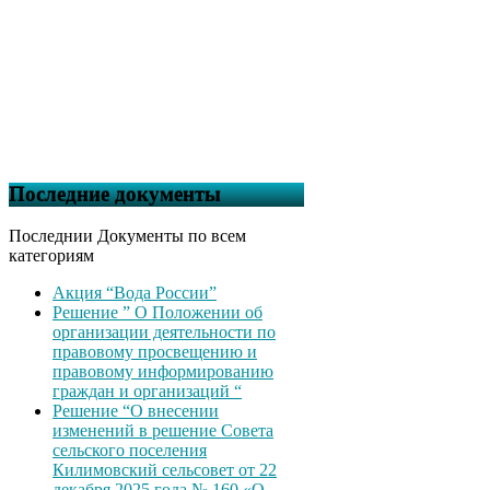
Последние документы
Последнии Документы по всем
категориям
Акция “Вода России”
Решение ” О Положении об
организации деятельности по
правовому просвещению и
правовому информированию
граждан и организаций “
Решение “О внесении
изменений в решение Совета
сельского поселения
Килимовский сельсовет от 22
декабря 2025 года № 160 «О