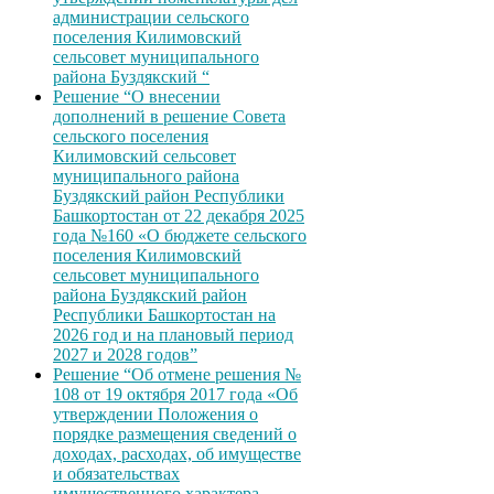
администрации сельского
поселения Килимовский
сельсовет муниципального
района Буздякский “
Решение “О внесении
дополнений в решение Совета
сельского поселения
Килимовский сельсовет
муниципального района
Буздякский район Республики
Башкортостан от 22 декабря 2025
года №160 «О бюджете сельского
поселения Килимовский
сельсовет муниципального
района Буздякский район
Республики Башкортостан на
2026 год и на плановый период
2027 и 2028 годов”
Решение “Об отмене решения №
108 от 19 октября 2017 года «Об
утверждении Положения о
порядке размещения сведений о
доходах, расходах, об имуществе
и обязательствах
имущественного характера,