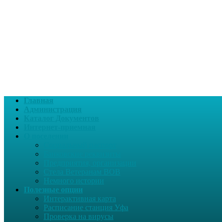
Главная
Администрация
Каталог Документов
Интернет-приемная
О поселении
Социальный паспорт
Банковские реквизиты
Предприятия, организации
Стела Ветеранам ВОВ
Немного истории
Полезные опции
Интерактивная карта
Расписание станция Уфа
Проверка на вирусы