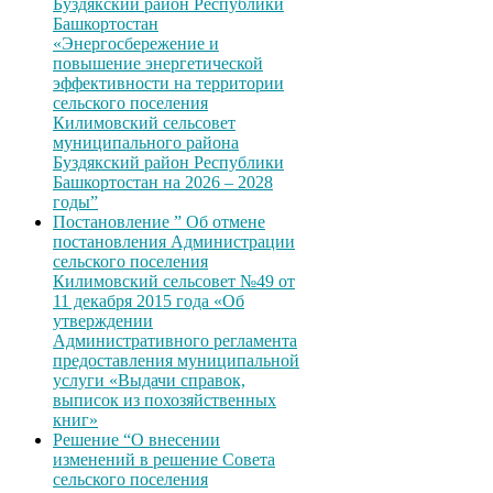
Буздякский район Республики
Башкортостан
«Энергосбережение и
повышение энергетической
эффективности на территории
сельского поселения
Килимовский сельсовет
муниципального района
Буздякский район Республики
Башкортостан на 2026 – 2028
годы”
Постановление ” Об отмене
постановления Администрации
сельского поселения
Килимовский сельсовет №49 от
11 декабря 2015 года «Об
утверждении
Административного регламента
предоставления муниципальной
услуги «Выдачи справок,
выписок из похозяйственных
книг»
Решение “О внесении
изменений в решение Совета
сельского поселения