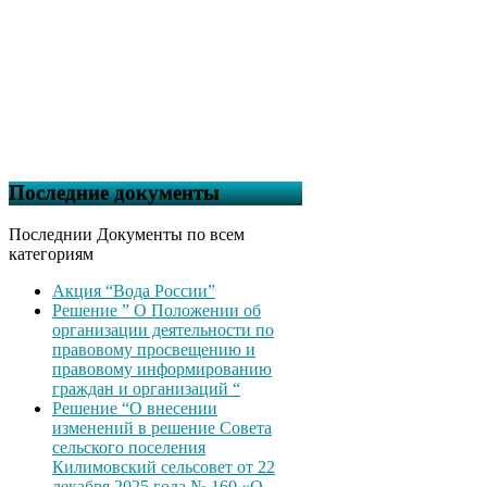
Последние документы
Последнии Документы по всем
категориям
Акция “Вода России”
Решение ” О Положении об
организации деятельности по
правовому просвещению и
правовому информированию
граждан и организаций “
Решение “О внесении
изменений в решение Совета
сельского поселения
Килимовский сельсовет от 22
декабря 2025 года № 160 «О