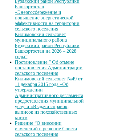
Буздякский район Республики
Башкортостан
«Энергосбережение и
повышение энергетической
эффективности на территории
сельского поселения
Килимовский сельсовет
муниципального района
Буздякский район Республики
Башкортостан на 2026 – 2028
годы”
Постановление ” Об отмене
постановления Администрации
сельского поселения
Килимовский сельсовет №49 от
11 декабря 2015 года «Об
утверждении
Административного регламента
предоставления муниципальной
услуги «Выдачи справок,
выписок из похозяйственных
книг»
Решение “О внесении
изменений в решение Совета
сельского поселения