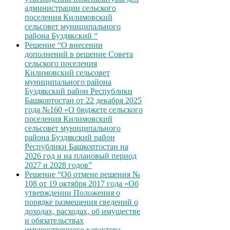
администрации сельского
поселения Килимовский
сельсовет муниципального
района Буздякский “
Решение “О внесении
дополнений в решение Совета
сельского поселения
Килимовский сельсовет
муниципального района
Буздякский район Республики
Башкортостан от 22 декабря 2025
года №160 «О бюджете сельского
поселения Килимовский
сельсовет муниципального
района Буздякский район
Республики Башкортостан на
2026 год и на плановый период
2027 и 2028 годов”
Решение “Об отмене решения №
108 от 19 октября 2017 года «Об
утверждении Положения о
порядке размещения сведений о
доходах, расходах, об имуществе
и обязательствах
имущественного характера,