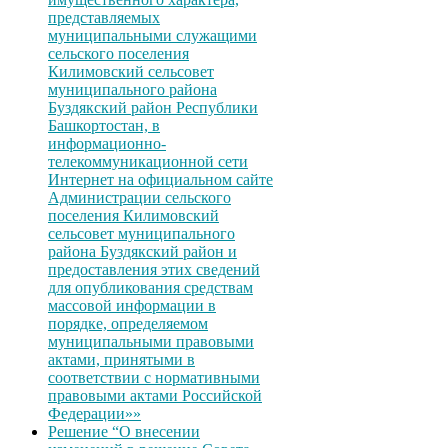
представляемых
муниципальными служащими
сельского поселения
Килимовский сельсовет
муниципального района
Буздякский район Республики
Башкортостан, в
информационно-
телекоммуникационной сети
Интернет на официальном сайте
Администрации сельского
поселения Килимовский
сельсовет муниципального
района Буздякский район и
предоставления этих сведений
для опубликования средствам
массовой информации в
порядке, определяемом
муниципальными правовыми
актами, принятыми в
соответствии с нормативными
правовыми актами Российской
Федерации»»
Решение “О внесении