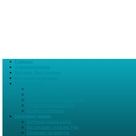
Главная
Администрация
Каталог Документов
Интернет-приемная
О поселении
Социальный паспорт
Банковские реквизиты
Предприятия, организации
Стела Ветеранам ВОВ
Немного истории
Полезные опции
Интерактивная карта
Расписание станция Уфа
Проверка на вирусы