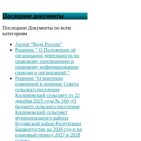
Последние документы
Последнии Документы по всем
категориям
Акция “Вода России”
Решение ” О Положении об
организации деятельности по
правовому просвещению и
правовому информированию
граждан и организаций “
Решение “О внесении
изменений в решение Совета
сельского поселения
Килимовский сельсовет от 22
декабря 2025 года № 160 «О
бюджете сельского поселения
Килимовский сельсовет
муниципального района
Буздякский район Республики
Башкортостан на 2026 год и на
плановый период 2027 и 2028
годов»