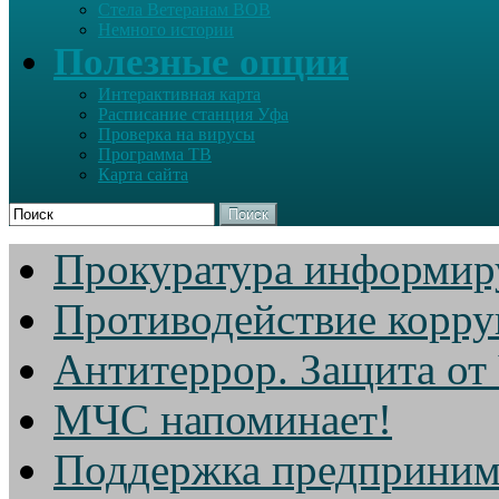
Стела Ветеранам ВОВ
Немного истории
Полезные опции
Интерактивная карта
Расписание станция Уфа
Проверка на вирусы
Программа ТВ
Карта сайта
Поиск
Прокуратура информир
Противодействие корр
Антитеррор. Защита от
МЧС напоминает!
Поддержка предприним