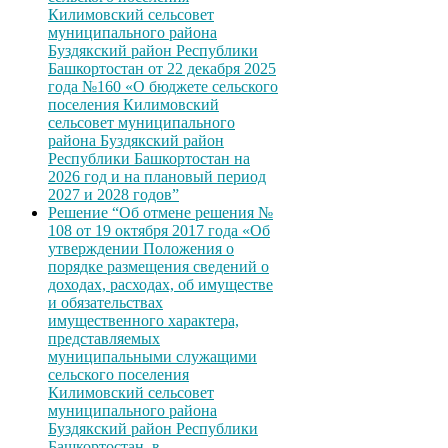
Килимовский сельсовет
муниципального района
Буздякский район Республики
Башкортостан от 22 декабря 2025
года №160 «О бюджете сельского
поселения Килимовский
сельсовет муниципального
района Буздякский район
Республики Башкортостан на
2026 год и на плановый период
2027 и 2028 годов”
Решение “Об отмене решения №
108 от 19 октября 2017 года «Об
утверждении Положения о
порядке размещения сведений о
доходах, расходах, об имуществе
и обязательствах
имущественного характера,
представляемых
муниципальными служащими
сельского поселения
Килимовский сельсовет
муниципального района
Буздякский район Республики
Башкортостан, в