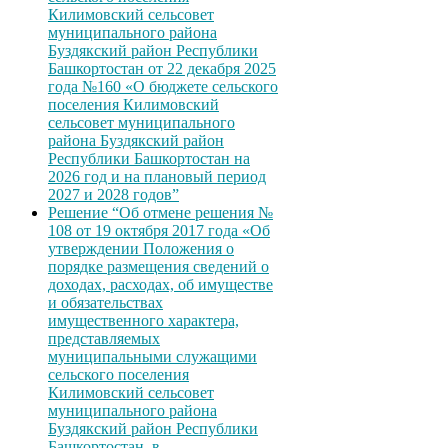
Килимовский сельсовет
муниципального района
Буздякский район Республики
Башкортостан от 22 декабря 2025
года №160 «О бюджете сельского
поселения Килимовский
сельсовет муниципального
района Буздякский район
Республики Башкортостан на
2026 год и на плановый период
2027 и 2028 годов”
Решение “Об отмене решения №
108 от 19 октября 2017 года «Об
утверждении Положения о
порядке размещения сведений о
доходах, расходах, об имуществе
и обязательствах
имущественного характера,
представляемых
муниципальными служащими
сельского поселения
Килимовский сельсовет
муниципального района
Буздякский район Республики
Башкортостан, в