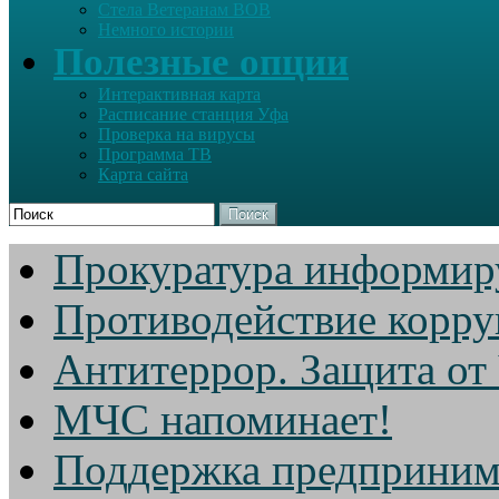
Стела Ветеранам ВОВ
Немного истории
Полезные опции
Интерактивная карта
Расписание станция Уфа
Проверка на вирусы
Программа ТВ
Карта сайта
Поиск
Прокуратура информир
Противодействие корр
Антитеррор. Защита от
МЧС напоминает!
Поддержка предприним