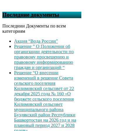
Последние документы
Последнии Документы по всем
категориям
Акция “Вода России”
Решение ” О Положении об
организации деятельности по
правовому просвещению и
правовому информированию
граждан и организаций “
Решение “О внесении
изменений в решение Совета
сельского поселения
Килимовский сельсовет от 22
декабря 2025 года № 160 «О
бюджете сельского поселения
Килимовский сельсовет
муниципального района
Буздякский район Республики
Башкортостан на 2026 год и на
плановый период 2027 и 2028
годов»