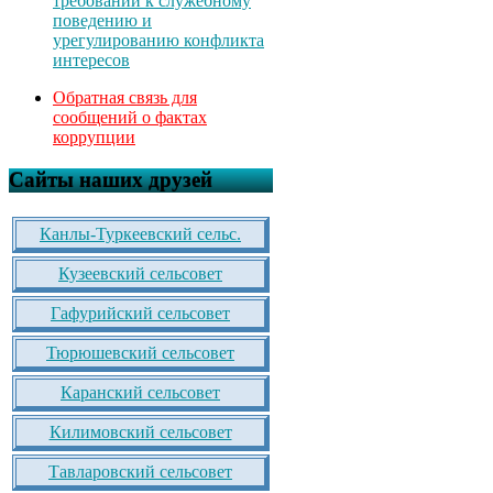
требований к служебному
поведению и
урегулированию конфликта
интересов
Обратная связь для
сообщений о фактах
коррупции
Сайты наших друзей
Канлы-Туркеевский сельс.
Кузеевский сельсовет
Гафурийский сельсовет
Тюрюшевский сельсовет
Каранский сельсовет
Килимовский сельсовет
Тавларовский сельсовет