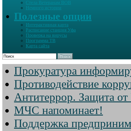
Стела Ветеранам ВОВ
Немного истории
Полезные опции
Интерактивная карта
Расписание станция Уфа
Проверка на вирусы
Программа ТВ
Карта сайта
Поиск
Прокуратура информир
Противодействие корр
Антитеррор. Защита от
МЧС напоминает!
Поддержка предприним