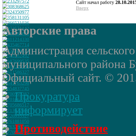
Сайт начал работу
28.10.201
Вверх
Авторские права
Администрация сельского
муниципального района Б
Официальный сайт. © 2015 
Прокуратура
информирует
Противодействие