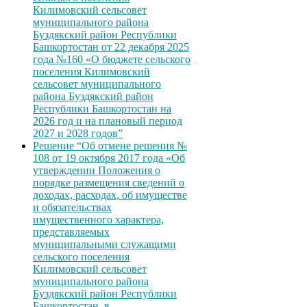
Килимовский сельсовет
муниципального района
Буздякский район Республики
Башкортостан от 22 декабря 2025
года №160 «О бюджете сельского
поселения Килимовский
сельсовет муниципального
района Буздякский район
Республики Башкортостан на
2026 год и на плановый период
2027 и 2028 годов”
Решение “Об отмене решения №
108 от 19 октября 2017 года «Об
утверждении Положения о
порядке размещения сведений о
доходах, расходах, об имуществе
и обязательствах
имущественного характера,
представляемых
муниципальными служащими
сельского поселения
Килимовский сельсовет
муниципального района
Буздякский район Республики
Башкортостан, в