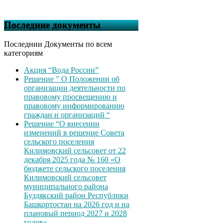
Последние документы
Последнии Документы по всем
категориям
Акция “Вода России”
Решение ” О Положении об
организации деятельности по
правовому просвещению и
правовому информированию
граждан и организаций “
Решение “О внесении
изменений в решение Совета
сельского поселения
Килимовский сельсовет от 22
декабря 2025 года № 160 «О
бюджете сельского поселения
Килимовский сельсовет
муниципального района
Буздякский район Республики
Башкортостан на 2026 год и на
плановый период 2027 и 2028
годов»