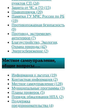
пунктов СП (24)
Защита от ЧС и ГО (15)
Правопорядок (20)
Памятки ГУ МЧС России по РБ
(19)
Противопожарная безопасность
(9)
Противод. экстремизму,
антитеррор (7)
Благоустройство, Экология,
Охрана природы (42)
Энергосбережение (2)
Местное самоуправление,
общие вопросы….
Информация о льготах (19)
Контактная информация (2)
Местное самоуправление (128)
Муниципальные программы (3)
Планы проверок (5)
Порядок обжалования НПА (2)
Поддержка
предпринимательства (4)