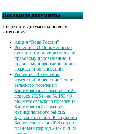
Последние документы
Последнии Документы по всем
категориям
Акция “Вода России”
Решение ” О Положении об
организации деятельности по
правовому просвещению и
правовому информированию
граждан и организаций “
Решение “О внесении
изменений в решение Совета
сельского поселения
Килимовский сельсовет от 22
декабря 2025 года № 160 «О
бюджете сельского поселения
Килимовский сельсовет
муниципального района
Буздякский район Республики
Башкортостан на 2026 год и на
плановый период 2027 и 2028
годов»