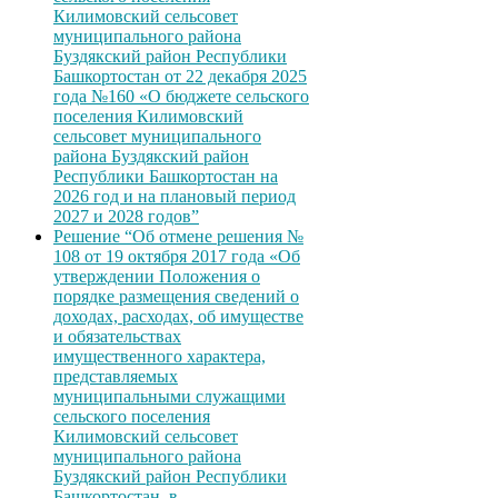
Килимовский сельсовет
муниципального района
Буздякский район Республики
Башкортостан от 22 декабря 2025
года №160 «О бюджете сельского
поселения Килимовский
сельсовет муниципального
района Буздякский район
Республики Башкортостан на
2026 год и на плановый период
2027 и 2028 годов”
Решение “Об отмене решения №
108 от 19 октября 2017 года «Об
утверждении Положения о
порядке размещения сведений о
доходах, расходах, об имуществе
и обязательствах
имущественного характера,
представляемых
муниципальными служащими
сельского поселения
Килимовский сельсовет
муниципального района
Буздякский район Республики
Башкортостан, в