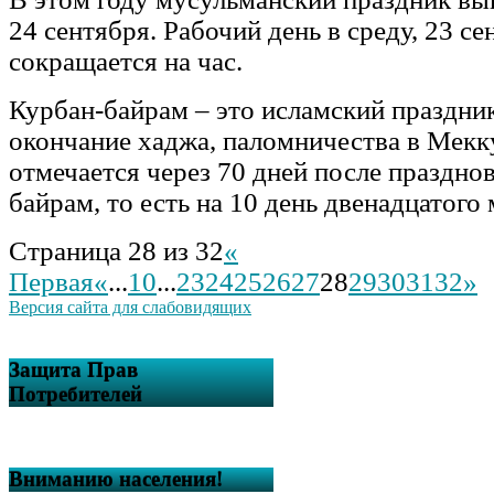
24 сентября. Рабочий день в среду, 23 се
сокращается на час.
Курбан-байрам – это исламский праздн
окончание хаджа, паломничества в Мекк
отмечается через 70 дней после праздно
байрам, то есть на 10 день двенадцатого
Страница 28 из 32
«
Первая
«
...
10
...
23
24
25
26
27
28
29
30
31
32
»
Версия сайта для слабовидящих
Защита Прав
Потребителей
Вниманию населения!