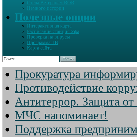
Стела Ветеранам ВОВ
Немного истории
Полезные опции
Интерактивная карта
Расписание станция Уфа
Проверка на вирусы
Программа ТВ
Карта сайта
Поиск
Прокуратура информир
Противодействие корр
Антитеррор. Защита от
МЧС напоминает!
Поддержка предприним