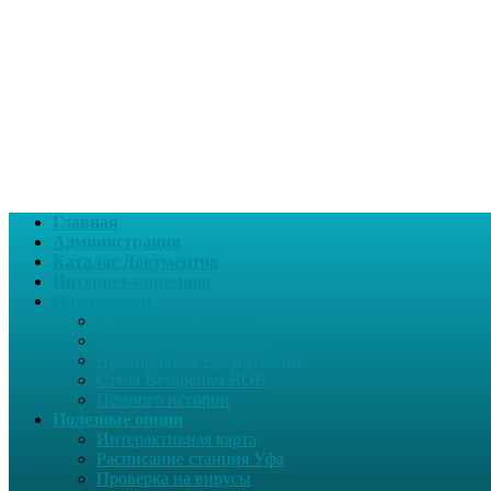
Главная
Администрация
Каталог Документов
Интернет-приемная
О поселении
Социальный паспорт
Банковские реквизиты
Предприятия, организации
Стела Ветеранам ВОВ
Немного истории
Полезные опции
Интерактивная карта
Расписание станция Уфа
Проверка на вирусы