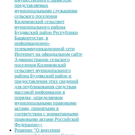
представляемых
муниципальными служащими
сельского поселения
Килимовский сельсовет
муниципального района
Буздякский район Республики
Башкортостан, в
информационно-
телекоммуникационной сети
Интернет на официальном сайте
Администрации сельского
поселения Килимовский
сельсовет муниципального
района Буздякский район и
предоставления этих сведений
для опубликования средствам
массовой информации в
порядке, определяемом
муниципальными правовыми
актами, принятыми в
соответствии с нормативными
правовыми актами Российской
Федерации»»
Решение “О внесении