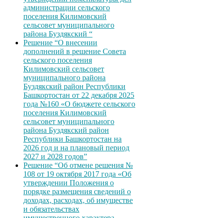
администрации сельского
поселения Килимовский
сельсовет муниципального
района Буздякский “
Решение “О внесении
дополнений в решение Совета
сельского поселения
Килимовский сельсовет
муниципального района
Буздякский район Республики
Башкортостан от 22 декабря 2025
года №160 «О бюджете сельского
поселения Килимовский
сельсовет муниципального
района Буздякский район
Республики Башкортостан на
2026 год и на плановый период
2027 и 2028 годов”
Решение “Об отмене решения №
108 от 19 октября 2017 года «Об
утверждении Положения о
порядке размещения сведений о
доходах, расходах, об имуществе
и обязательствах
имущественного характера,