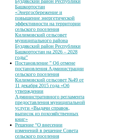
Буздякский район Республики
Башкортостан
«Энергосбережение и
повышение энергетической
эффективности на территории
сельского поселения
Килимовский сельсовет
муниципального района
Буздякский район Республики
Башкортостан на 2026 – 2028
годы”
Постановление ” Об отмене
постановления Администрации
сельского поселения
Килимовский сельсовет №49 от
11 декабря 2015 года «Об
утверждении
Административного регламента
предоставления муниципальной
услуги «Выдачи справок,
выписок из похозяйственных
книг»
Решение “О внесении
изменений в решение Совета
сельского поселения