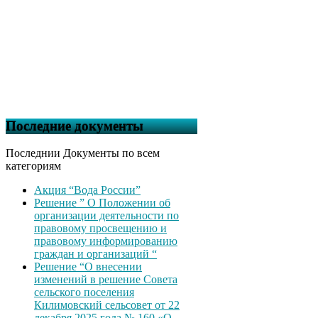
Последние документы
Последнии Документы по всем
категориям
Акция “Вода России”
Решение ” О Положении об
организации деятельности по
правовому просвещению и
правовому информированию
граждан и организаций “
Решение “О внесении
изменений в решение Совета
сельского поселения
Килимовский сельсовет от 22
декабря 2025 года № 160 «О