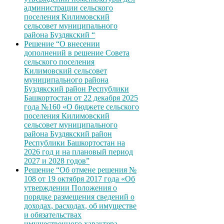
администрации сельского
поселения Килимовский
сельсовет муниципального
района Буздякский “
Решение “О внесении
дополнений в решение Совета
сельского поселения
Килимовский сельсовет
муниципального района
Буздякский район Республики
Башкортостан от 22 декабря 2025
года №160 «О бюджете сельского
поселения Килимовский
сельсовет муниципального
района Буздякский район
Республики Башкортостан на
2026 год и на плановый период
2027 и 2028 годов”
Решение “Об отмене решения №
108 от 19 октября 2017 года «Об
утверждении Положения о
порядке размещения сведений о
доходах, расходах, об имуществе
и обязательствах
имущественного характера,