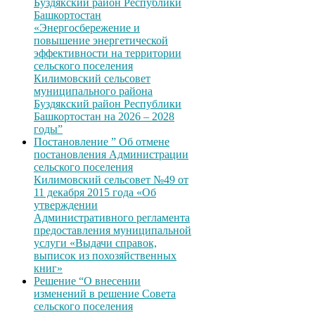
Буздякский район Республики
Башкортостан
«Энергосбережение и
повышение энергетической
эффективности на территории
сельского поселения
Килимовский сельсовет
муниципального района
Буздякский район Республики
Башкортостан на 2026 – 2028
годы”
Постановление ” Об отмене
постановления Администрации
сельского поселения
Килимовский сельсовет №49 от
11 декабря 2015 года «Об
утверждении
Административного регламента
предоставления муниципальной
услуги «Выдачи справок,
выписок из похозяйственных
книг»
Решение “О внесении
изменений в решение Совета
сельского поселения