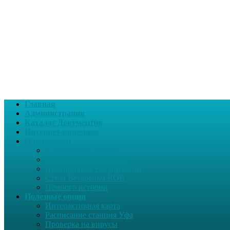
Главная
Администрация
Каталог Документов
Интернет-приемная
О поселении
Социальный паспорт
Банковские реквизиты
Предприятия, организации
Стела Ветеранам ВОВ
Немного истории
Полезные опции
Интерактивная карта
Расписание станция Уфа
Проверка на вирусы