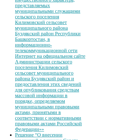
представляемых
муниципальными служащими
сельского поселения
Килимовский сельсовет
муниципального района
Буздякский район Республики
Башкортостан, в
информационно-
телекоммуникационной сети
Интернет на официальном сайте
Администрации сельского
поселения Килимовский
сельсовет муниципального
района Буздякский район и
предоставления этих сведений
для опубликования средствам
массовой информации в
порядке, определяемом
муниципальными правовыми
актами, принятыми в
соответствии с нормативными
правовыми актами Российской
Федерации»»
Решение “О внесении