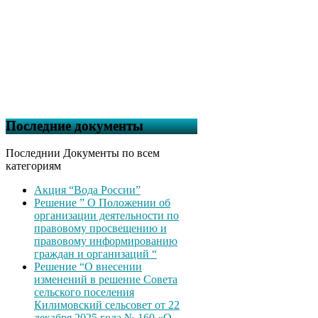
Последние документы
Последнии Документы по всем
категориям
Акция “Вода России”
Решение ” О Положении об
организации деятельности по
правовому просвещению и
правовому информированию
граждан и организаций “
Решение “О внесении
изменений в решение Совета
сельского поселения
Килимовский сельсовет от 22
декабря 2025 года № 160 «О