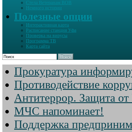
Стела Ветеранам ВОВ
Немного истории
Полезные опции
Интерактивная карта
Расписание станция Уфа
Проверка на вирусы
Программа ТВ
Карта сайта
Поиск
Прокуратура информир
Противодействие корр
Антитеррор. Защита от
МЧС напоминает!
Поддержка предприним