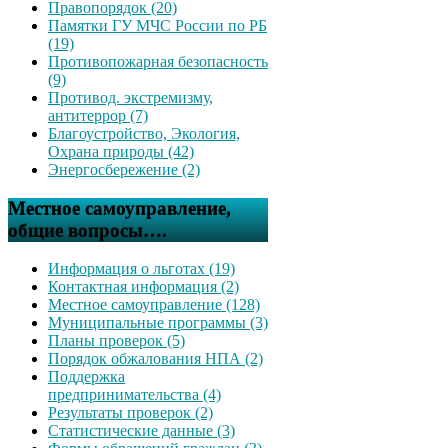
Правопорядок (20)
Памятки ГУ МЧС России по РБ
(19)
Противопожарная безопасность
(9)
Противод. экстремизму,
антитеррор (7)
Благоустройство, Экология,
Охрана природы (42)
Энергосбережение (2)
Местное самоуправление,
общие вопросы….
Информация о льготах (19)
Контактная информация (2)
Местное самоуправление (128)
Муниципальные программы (3)
Планы проверок (5)
Порядок обжалования НПА (2)
Поддержка
предпринимательства (4)
Результаты проверок (2)
Статистические данные (3)