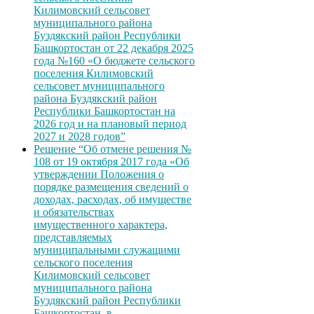
Килимовский сельсовет
муниципального района
Буздякский район Республики
Башкортостан от 22 декабря 2025
года №160 «О бюджете сельского
поселения Килимовский
сельсовет муниципального
района Буздякский район
Республики Башкортостан на
2026 год и на плановый период
2027 и 2028 годов”
Решение “Об отмене решения №
108 от 19 октября 2017 года «Об
утверждении Положения о
порядке размещения сведений о
доходах, расходах, об имуществе
и обязательствах
имущественного характера,
представляемых
муниципальными служащими
сельского поселения
Килимовский сельсовет
муниципального района
Буздякский район Республики
Башкортостан, в