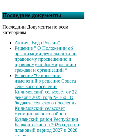
Последние документы
Последнии Документы по всем
категориям
Акция “Вода России”
Решение ” О Положении об
организации деятельности по
правовому просвещению и
правовому информированию
граждан и организаций “
Решение “О внесении
изменений в решение Совета
сельского поселения
Килимовский сельсовет от 22
декабря 2025 года № 160 «О
бюджете сельского поселения
Килимовский сельсовет
муниципального района
Буздякский район Республики
Башкортостан на 2026 год и на
плановый период 2027 и 2028
годов»